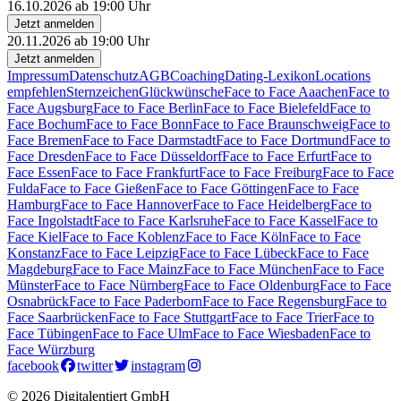
16.10.2026 ab 19:00 Uhr
Jetzt anmelden
20.11.2026 ab 19:00 Uhr
Jetzt anmelden
Impressum
Datenschutz
AGB
Coaching
Dating-Lexikon
Locations
empfehlen
Sternzeichen
Glückwünsche
Face to Face Aaachen
Face to
Face Augsburg
Face to Face Berlin
Face to Face Bielefeld
Face to
Face Bochum
Face to Face Bonn
Face to Face Braunschweig
Face to
Face Bremen
Face to Face Darmstadt
Face to Face Dortmund
Face to
Face Dresden
Face to Face Düsseldorf
Face to Face Erfurt
Face to
Face Essen
Face to Face Frankfurt
Face to Face Freiburg
Face to Face
Fulda
Face to Face Gießen
Face to Face Göttingen
Face to Face
Hamburg
Face to Face Hannover
Face to Face Heidelberg
Face to
Face Ingolstadt
Face to Face Karlsruhe
Face to Face Kassel
Face to
Face Kiel
Face to Face Koblenz
Face to Face Köln
Face to Face
Konstanz
Face to Face Leipzig
Face to Face Lübeck
Face to Face
Magdeburg
Face to Face Mainz
Face to Face München
Face to Face
Münster
Face to Face Nürnberg
Face to Face Oldenburg
Face to Face
Osnabrück
Face to Face Paderborn
Face to Face Regensburg
Face to
Face Saarbrücken
Face to Face Stuttgart
Face to Face Trier
Face to
Face Tübingen
Face to Face Ulm
Face to Face Wiesbaden
Face to
Face Würzburg
facebook
twitter
instagram
© 2026 Digitalentiert GmbH