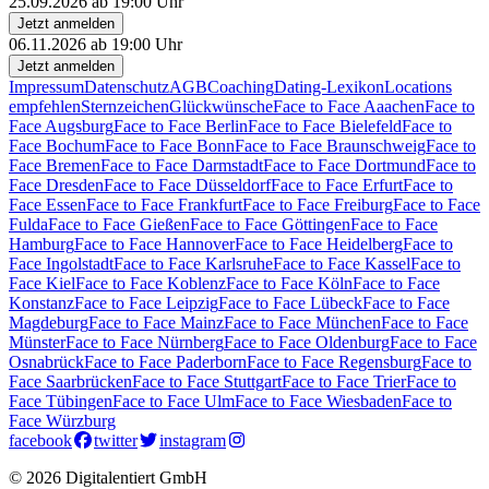
25.09.2026 ab 19:00 Uhr
Jetzt anmelden
06.11.2026 ab 19:00 Uhr
Jetzt anmelden
Impressum
Datenschutz
AGB
Coaching
Dating-Lexikon
Locations
empfehlen
Sternzeichen
Glückwünsche
Face to Face Aaachen
Face to
Face Augsburg
Face to Face Berlin
Face to Face Bielefeld
Face to
Face Bochum
Face to Face Bonn
Face to Face Braunschweig
Face to
Face Bremen
Face to Face Darmstadt
Face to Face Dortmund
Face to
Face Dresden
Face to Face Düsseldorf
Face to Face Erfurt
Face to
Face Essen
Face to Face Frankfurt
Face to Face Freiburg
Face to Face
Fulda
Face to Face Gießen
Face to Face Göttingen
Face to Face
Hamburg
Face to Face Hannover
Face to Face Heidelberg
Face to
Face Ingolstadt
Face to Face Karlsruhe
Face to Face Kassel
Face to
Face Kiel
Face to Face Koblenz
Face to Face Köln
Face to Face
Konstanz
Face to Face Leipzig
Face to Face Lübeck
Face to Face
Magdeburg
Face to Face Mainz
Face to Face München
Face to Face
Münster
Face to Face Nürnberg
Face to Face Oldenburg
Face to Face
Osnabrück
Face to Face Paderborn
Face to Face Regensburg
Face to
Face Saarbrücken
Face to Face Stuttgart
Face to Face Trier
Face to
Face Tübingen
Face to Face Ulm
Face to Face Wiesbaden
Face to
Face Würzburg
facebook
twitter
instagram
© 2026 Digitalentiert GmbH