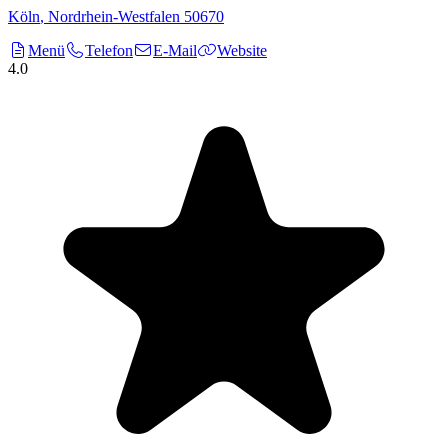
Köln
,
Nordrhein-Westfalen
50670
Menü
Telefon
E-Mail
Website
4.0