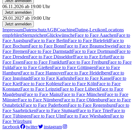
Jetzt anmelden
06.11.2026 ab 19:00 Uhr
Jetzt anmelden
29.01.2027 ab 19:00 Uhr
Jetzt anmelden
Impressum
Datenschutz
AGB
Coaching
Dating-Lexikon
Locations
empfehlen
Sternzeichen
Glückwünsche
Face to Face Aaachen
Face to
Face Augsburg
Face to Face Berlin
Face to Face Bielefeld
Face to
Face Bochum
Face to Face Bonn
Face to Face Braunschweig
Face to
Face Bremen
Face to Face Darmstadt
Face to Face Dortmund
Face to
Face Dresden
Face to Face Düsseldorf
Face to Face Erfurt
Face to
Face Essen
Face to Face Frankfurt
Face to Face Freiburg
Face to Face
Fulda
Face to Face Gießen
Face to Face Göttingen
Face to Face
Hamburg
Face to Face Hannover
Face to Face Heidelberg
Face to
Face Ingolstadt
Face to Face Karlsruhe
Face to Face Kassel
Face to
Face Kiel
Face to Face Koblenz
Face to Face Köln
Face to Face
Konstanz
Face to Face Leipzig
Face to Face Lübeck
Face to Face
Magdeburg
Face to Face Mainz
Face to Face München
Face to Face
Münster
Face to Face Nürnberg
Face to Face Oldenburg
Face to Face
Osnabrück
Face to Face Paderborn
Face to Face Regensburg
Face to
Face Saarbrücken
Face to Face Stuttgart
Face to Face Trier
Face to
Face Tübingen
Face to Face Ulm
Face to Face Wiesbaden
Face to
Face Würzburg
facebook
twitter
instagram