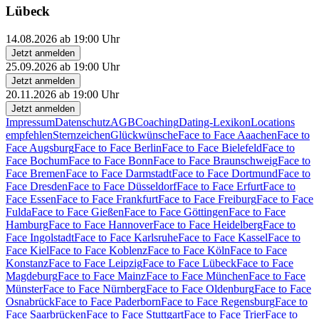
Lübeck
14.08.2026 ab 19:00 Uhr
Jetzt anmelden
25.09.2026 ab 19:00 Uhr
Jetzt anmelden
20.11.2026 ab 19:00 Uhr
Jetzt anmelden
Impressum
Datenschutz
AGB
Coaching
Dating-Lexikon
Locations
empfehlen
Sternzeichen
Glückwünsche
Face to Face Aaachen
Face to
Face Augsburg
Face to Face Berlin
Face to Face Bielefeld
Face to
Face Bochum
Face to Face Bonn
Face to Face Braunschweig
Face to
Face Bremen
Face to Face Darmstadt
Face to Face Dortmund
Face to
Face Dresden
Face to Face Düsseldorf
Face to Face Erfurt
Face to
Face Essen
Face to Face Frankfurt
Face to Face Freiburg
Face to Face
Fulda
Face to Face Gießen
Face to Face Göttingen
Face to Face
Hamburg
Face to Face Hannover
Face to Face Heidelberg
Face to
Face Ingolstadt
Face to Face Karlsruhe
Face to Face Kassel
Face to
Face Kiel
Face to Face Koblenz
Face to Face Köln
Face to Face
Konstanz
Face to Face Leipzig
Face to Face Lübeck
Face to Face
Magdeburg
Face to Face Mainz
Face to Face München
Face to Face
Münster
Face to Face Nürnberg
Face to Face Oldenburg
Face to Face
Osnabrück
Face to Face Paderborn
Face to Face Regensburg
Face to
Face Saarbrücken
Face to Face Stuttgart
Face to Face Trier
Face to