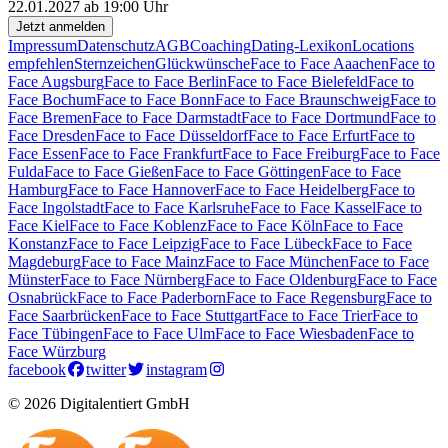
22.01.2027 ab 19:00 Uhr
Jetzt anmelden
Impressum
Datenschutz
AGB
Coaching
Dating-Lexikon
Locations
empfehlen
Sternzeichen
Glückwünsche
Face to Face Aaachen
Face to
Face Augsburg
Face to Face Berlin
Face to Face Bielefeld
Face to
Face Bochum
Face to Face Bonn
Face to Face Braunschweig
Face to
Face Bremen
Face to Face Darmstadt
Face to Face Dortmund
Face to
Face Dresden
Face to Face Düsseldorf
Face to Face Erfurt
Face to
Face Essen
Face to Face Frankfurt
Face to Face Freiburg
Face to Face
Fulda
Face to Face Gießen
Face to Face Göttingen
Face to Face
Hamburg
Face to Face Hannover
Face to Face Heidelberg
Face to
Face Ingolstadt
Face to Face Karlsruhe
Face to Face Kassel
Face to
Face Kiel
Face to Face Koblenz
Face to Face Köln
Face to Face
Konstanz
Face to Face Leipzig
Face to Face Lübeck
Face to Face
Magdeburg
Face to Face Mainz
Face to Face München
Face to Face
Münster
Face to Face Nürnberg
Face to Face Oldenburg
Face to Face
Osnabrück
Face to Face Paderborn
Face to Face Regensburg
Face to
Face Saarbrücken
Face to Face Stuttgart
Face to Face Trier
Face to
Face Tübingen
Face to Face Ulm
Face to Face Wiesbaden
Face to
Face Würzburg
facebook
twitter
instagram
© 2026 Digitalentiert GmbH