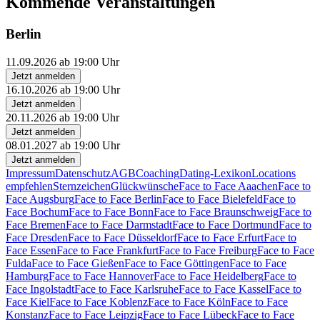
Kommende Veranstaltungen
Berlin
11.09.2026 ab 19:00 Uhr
Jetzt anmelden
16.10.2026 ab 19:00 Uhr
Jetzt anmelden
20.11.2026 ab 19:00 Uhr
Jetzt anmelden
08.01.2027 ab 19:00 Uhr
Jetzt anmelden
Impressum
Datenschutz
AGB
Coaching
Dating-Lexikon
Locations
empfehlen
Sternzeichen
Glückwünsche
Face to Face Aaachen
Face to
Face Augsburg
Face to Face Berlin
Face to Face Bielefeld
Face to
Face Bochum
Face to Face Bonn
Face to Face Braunschweig
Face to
Face Bremen
Face to Face Darmstadt
Face to Face Dortmund
Face to
Face Dresden
Face to Face Düsseldorf
Face to Face Erfurt
Face to
Face Essen
Face to Face Frankfurt
Face to Face Freiburg
Face to Face
Fulda
Face to Face Gießen
Face to Face Göttingen
Face to Face
Hamburg
Face to Face Hannover
Face to Face Heidelberg
Face to
Face Ingolstadt
Face to Face Karlsruhe
Face to Face Kassel
Face to
Face Kiel
Face to Face Koblenz
Face to Face Köln
Face to Face
Konstanz
Face to Face Leipzig
Face to Face Lübeck
Face to Face