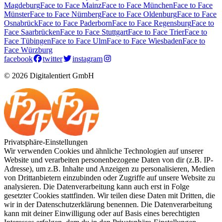
Magdeburg
Face to Face Mainz
Face to Face München
Face to Face
Münster
Face to Face Nürnberg
Face to Face Oldenburg
Face to Face
Osnabrück
Face to Face Paderborn
Face to Face Regensburg
Face to
Face Saarbrücken
Face to Face Stuttgart
Face to Face Trier
Face to
Face Tübingen
Face to Face Ulm
Face to Face Wiesbaden
Face to
Face Würzburg
facebook
twitter
instagram
© 2026 Digitalentiert GmbH
Privatsphäre-Einstellungen
Wir verwenden Cookies und ähnliche Technologien auf unserer
Website und verarbeiten personenbezogene Daten von dir (z.B. IP-
Adresse), um z.B. Inhalte und Anzeigen zu personalisieren, Medien
von Drittanbietern einzubinden oder Zugriffe auf unsere Website zu
analysieren. Die Datenverarbeitung kann auch erst in Folge
gesetzter Cookies stattfinden. Wir teilen diese Daten mit Dritten, die
wir in der Datenschutzerklärung benennen. Die Datenverarbeitung
kann mit deiner Einwilligung oder auf Basis eines berechtigten