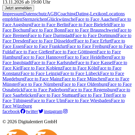
13.11.2026 ab 19:00 Uhr
Jetzt anmelden
Impressum
Datenschutz
AGB
Coaching
Dating-Lexikon
Locations
empfehlen
Sternzeichen
Glückwünsche
Face to Face Aaachen
Face to
Face Augsburg
Face to Face Berlin
Face to Face Bielefeld
Face to
Face Bochum
Face to Face Bonn
Face to Face Braunschweig
Face to
Face Bremen
Face to Face Darmstadt
Face to Face Dortmund
Face to
Face Dresden
Face to Face Düsseldorf
Face to Face Erfurt
Face to
Face Essen
Face to Face Frankfurt
Face to Face Freiburg
Face to Face
Fulda
Face to Face Gießen
Face to Face Göttingen
Face to Face
Hamburg
Face to Face Hannover
Face to Face Heidelberg
Face to
Face Ingolstadt
Face to Face Karlsruhe
Face to Face Kassel
Face to
Face Kiel
Face to Face Koblenz
Face to Face Köln
Face to Face
Konstanz
Face to Face Leipzig
Face to Face Lübeck
Face to Face
Magdeburg
Face to Face Mainz
Face to Face München
Face to Face
Münster
Face to Face Nürnberg
Face to Face Oldenburg
Face to Face
Osnabrück
Face to Face Paderborn
Face to Face Regensburg
Face to
Face Saarbrücken
Face to Face Stuttgart
Face to Face Trier
Face to
Face Tübingen
Face to Face Ulm
Face to Face Wiesbaden
Face to
Face Würzburg
facebook
twitter
instagram
© 2026 Digitalentiert GmbH