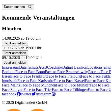
Datum suchen...
Kommende Veranstaltungen
München
14.08.2026 ab 19:00 Uhr
Jetzt anmelden
11.09.2026 ab 19:00 Uhr
Jetzt anmelden
09.10.2026 ab 19:00 Uhr
Jetzt anmelden
Impressum
Datenschutz
AGB
Coaching
Dating-Lexikon
Locations emp
Bochum
Face to Face Bonn
Face to Face Braunschweig
Face to Face 
Essen
Face to Face Frankfurt
Face to Face Freiburg
Face to Face Fulda
Ingolstadt
Face to Face Karlsruhe
Face to Face Kassel
Face to Face Kie
Face Mainz
Face to Face München
Face to Face Münster
Face to Face
Face Stuttgart
Face to Face Trier
Face to Face Tübingen
Face to Face 
facebook
twitter
instagram
© 2026 Digitalentiert GmbH