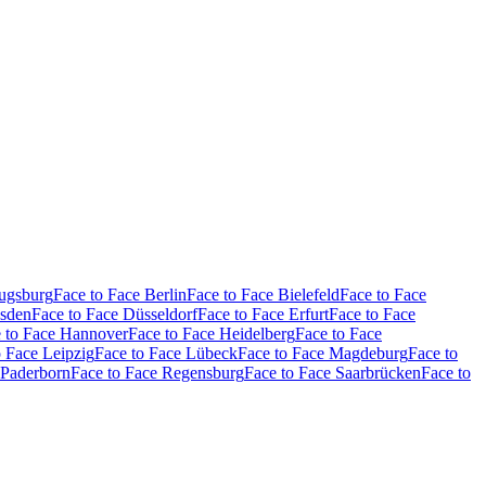
Augsburg
Face to Face Berlin
Face to Face Bielefeld
Face to Face
esden
Face to Face Düsseldorf
Face to Face Erfurt
Face to Face
 to Face Hannover
Face to Face Heidelberg
Face to Face
o Face Leipzig
Face to Face Lübeck
Face to Face Magdeburg
Face to
 Paderborn
Face to Face Regensburg
Face to Face Saarbrücken
Face to