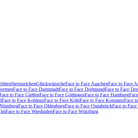
fehlen
Sternzeichen
Glückwünsche
Face to Face Aaachen
Face to Face 
Bremen
Face to Face Darmstadt
Face to Face Dortmund
Face to Face Dr
Face to Face Gießen
Face to Face Göttingen
Face to Face Hamburg
Face
l
Face to Face Koblenz
Face to Face Köln
Face to Face Konstanz
Face t
 Nürnberg
Face to Face Oldenburg
Face to Face Osnabrück
Face to Face
Ulm
Face to Face Wiesbaden
Face to Face Würzburg