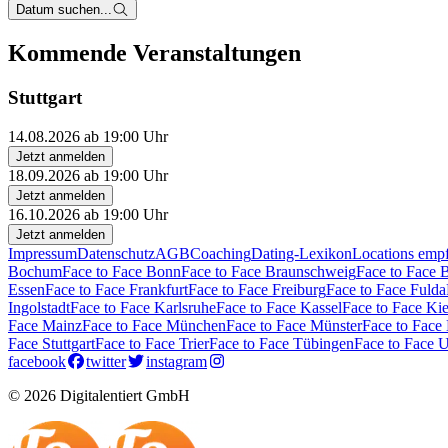
Datum suchen...
Kommende Veranstaltungen
Stuttgart
14.08.2026 ab 19:00 Uhr
Jetzt anmelden
18.09.2026 ab 19:00 Uhr
Jetzt anmelden
16.10.2026 ab 19:00 Uhr
Jetzt anmelden
Impressum
Datenschutz
AGB
Coaching
Dating-Lexikon
Locations emp
Bochum
Face to Face Bonn
Face to Face Braunschweig
Face to Face 
Essen
Face to Face Frankfurt
Face to Face Freiburg
Face to Face Fulda
Ingolstadt
Face to Face Karlsruhe
Face to Face Kassel
Face to Face Kie
Face Mainz
Face to Face München
Face to Face Münster
Face to Face
Face Stuttgart
Face to Face Trier
Face to Face Tübingen
Face to Face 
facebook
twitter
instagram
© 2026 Digitalentiert GmbH