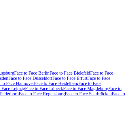
Augsburg
Face to Face Berlin
Face to Face Bielefeld
Face to Face
esden
Face to Face Düsseldorf
Face to Face Erfurt
Face to Face
 to Face Hannover
Face to Face Heidelberg
Face to Face
o Face Leipzig
Face to Face Lübeck
Face to Face Magdeburg
Face to
 Paderborn
Face to Face Regensburg
Face to Face Saarbrücken
Face to