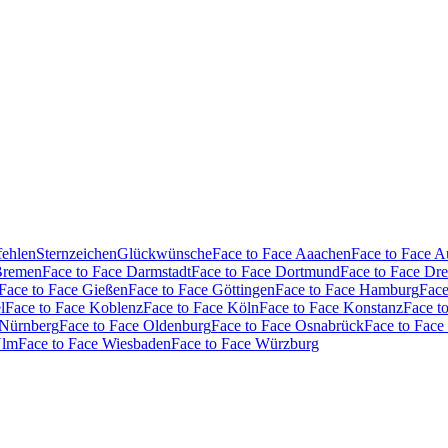
fehlen
Sternzeichen
Glückwünsche
Face to Face Aaachen
Face to Face 
Bremen
Face to Face Darmstadt
Face to Face Dortmund
Face to Face Dr
Face to Face Gießen
Face to Face Göttingen
Face to Face Hamburg
Face
l
Face to Face Koblenz
Face to Face Köln
Face to Face Konstanz
Face t
 Nürnberg
Face to Face Oldenburg
Face to Face Osnabrück
Face to Face
Ulm
Face to Face Wiesbaden
Face to Face Würzburg