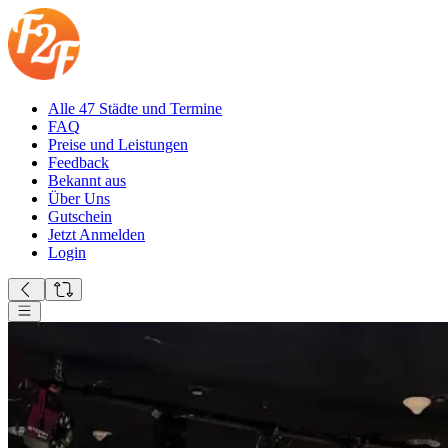
Alle 47 Städte und Termine
FAQ
Preise und Leistungen
Feedback
Bekannt aus
Über Uns
Gutschein
Jetzt Anmelden
Login