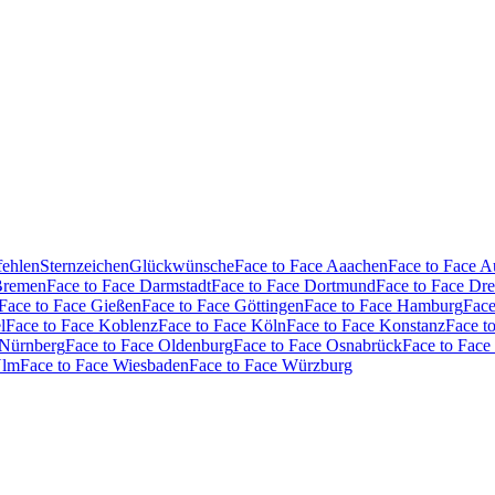
fehlen
Sternzeichen
Glückwünsche
Face to Face Aaachen
Face to Face 
Bremen
Face to Face Darmstadt
Face to Face Dortmund
Face to Face Dr
Face to Face Gießen
Face to Face Göttingen
Face to Face Hamburg
Face
l
Face to Face Koblenz
Face to Face Köln
Face to Face Konstanz
Face t
 Nürnberg
Face to Face Oldenburg
Face to Face Osnabrück
Face to Face
Ulm
Face to Face Wiesbaden
Face to Face Würzburg