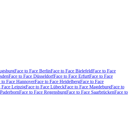
Augsburg
Face to Face Berlin
Face to Face Bielefeld
Face to Face
esden
Face to Face Düsseldorf
Face to Face Erfurt
Face to Face
 to Face Hannover
Face to Face Heidelberg
Face to Face
o Face Leipzig
Face to Face Lübeck
Face to Face Magdeburg
Face to
 Paderborn
Face to Face Regensburg
Face to Face Saarbrücken
Face to