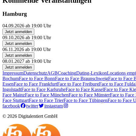
Kommende Veranstaltungen
Hamburg
04.09.2026 ab 19:00 Uhr
Jetzt anmelden
09.10.2026 ab 19:00 Uhr
Jetzt anmelden
06.11.2026 ab 19:00 Uhr
Jetzt anmelden
08.01.2027 ab 19:00 Uhr
Jetzt anmelden
Impressum
Datenschutz
AGB
Coaching
Dating-Lexikon
Locations emp
Bochum
Face to Face Bonn
Face to Face Braunschweig
Face to Face 
Essen
Face to Face Frankfurt
Face to Face Freiburg
Face to Face Fulda
Ingolstadt
Face to Face Karlsruhe
Face to Face Kassel
Face to Face Kie
Face Mainz
Face to Face München
Face to Face Münster
Face to Face
Face Stuttgart
Face to Face Trier
Face to Face Tübingen
Face to Face 
facebook
twitter
instagram
© 2026 Digitalentiert GmbH