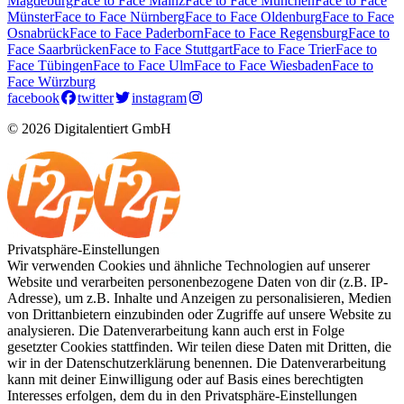
Magdeburg
Face to Face Mainz
Face to Face München
Face to Face
Münster
Face to Face Nürnberg
Face to Face Oldenburg
Face to Face
Osnabrück
Face to Face Paderborn
Face to Face Regensburg
Face to
Face Saarbrücken
Face to Face Stuttgart
Face to Face Trier
Face to
Face Tübingen
Face to Face Ulm
Face to Face Wiesbaden
Face to
Face Würzburg
facebook
twitter
instagram
© 2026 Digitalentiert GmbH
Privatsphäre-Einstellungen
Wir verwenden Cookies und ähnliche Technologien auf unserer
Website und verarbeiten personenbezogene Daten von dir (z.B. IP-
Adresse), um z.B. Inhalte und Anzeigen zu personalisieren, Medien
von Drittanbietern einzubinden oder Zugriffe auf unsere Website zu
analysieren. Die Datenverarbeitung kann auch erst in Folge
gesetzter Cookies stattfinden. Wir teilen diese Daten mit Dritten, die
wir in der Datenschutzerklärung benennen. Die Datenverarbeitung
kann mit deiner Einwilligung oder auf Basis eines berechtigten
Interesses erfolgen, dem du in den Privatsphäre-Einstellungen