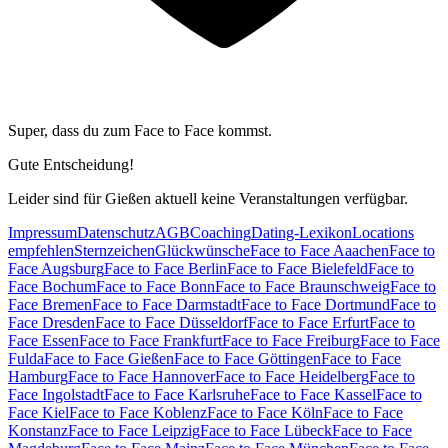
Super, dass du zum
Face to Face kommst.
Gute Entscheidung!
Leider sind für Gießen aktuell keine Veranstaltungen verfügbar.
Impressum
Datenschutz
AGB
Coaching
Dating-Lexikon
Locations
empfehlen
Sternzeichen
Glückwünsche
Face to Face Aaachen
Face to
Face Augsburg
Face to Face Berlin
Face to Face Bielefeld
Face to
Face Bochum
Face to Face Bonn
Face to Face Braunschweig
Face to
Face Bremen
Face to Face Darmstadt
Face to Face Dortmund
Face to
Face Dresden
Face to Face Düsseldorf
Face to Face Erfurt
Face to
Face Essen
Face to Face Frankfurt
Face to Face Freiburg
Face to Face
Fulda
Face to Face Gießen
Face to Face Göttingen
Face to Face
Hamburg
Face to Face Hannover
Face to Face Heidelberg
Face to
Face Ingolstadt
Face to Face Karlsruhe
Face to Face Kassel
Face to
Face Kiel
Face to Face Koblenz
Face to Face Köln
Face to Face
Konstanz
Face to Face Leipzig
Face to Face Lübeck
Face to Face