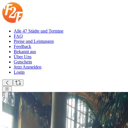
Alle 47 Städte und Termine
FAQ
Preise und Leistungen
Feedback
Bekannt aus
Über Uns
Gutschein
Jetzt Anmelden
Login