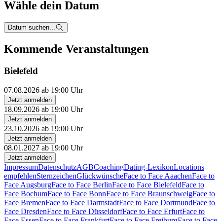
Wähle dein Datum
Datum suchen...
Kommende Veranstaltungen
Bielefeld
07.08.2026 ab 19:00 Uhr
Jetzt anmelden
18.09.2026 ab 19:00 Uhr
Jetzt anmelden
23.10.2026 ab 19:00 Uhr
Jetzt anmelden
08.01.2027 ab 19:00 Uhr
Jetzt anmelden
Impressum
Datenschutz
AGB
Coaching
Dating-Lexikon
Locations
empfehlen
Sternzeichen
Glückwünsche
Face to Face Aaachen
Face to
Face Augsburg
Face to Face Berlin
Face to Face Bielefeld
Face to
Face Bochum
Face to Face Bonn
Face to Face Braunschweig
Face to
Face Bremen
Face to Face Darmstadt
Face to Face Dortmund
Face to
Face Dresden
Face to Face Düsseldorf
Face to Face Erfurt
Face to
Face Essen
Face to Face Frankfurt
Face to Face Freiburg
Face to Face