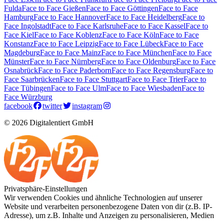
Fulda
Face to Face Gießen
Face to Face Göttingen
Face to Face
Hamburg
Face to Face Hannover
Face to Face Heidelberg
Face to
Face Ingolstadt
Face to Face Karlsruhe
Face to Face Kassel
Face to
Face Kiel
Face to Face Koblenz
Face to Face Köln
Face to Face
Konstanz
Face to Face Leipzig
Face to Face Lübeck
Face to Face
Magdeburg
Face to Face Mainz
Face to Face München
Face to Face
Münster
Face to Face Nürnberg
Face to Face Oldenburg
Face to Face
Osnabrück
Face to Face Paderborn
Face to Face Regensburg
Face to
Face Saarbrücken
Face to Face Stuttgart
Face to Face Trier
Face to
Face Tübingen
Face to Face Ulm
Face to Face Wiesbaden
Face to
Face Würzburg
facebook
twitter
instagram
© 2026 Digitalentiert GmbH
Privatsphäre-Einstellungen
Wir verwenden Cookies und ähnliche Technologien auf unserer
Website und verarbeiten personenbezogene Daten von dir (z.B. IP-
Adresse), um z.B. Inhalte und Anzeigen zu personalisieren, Medien