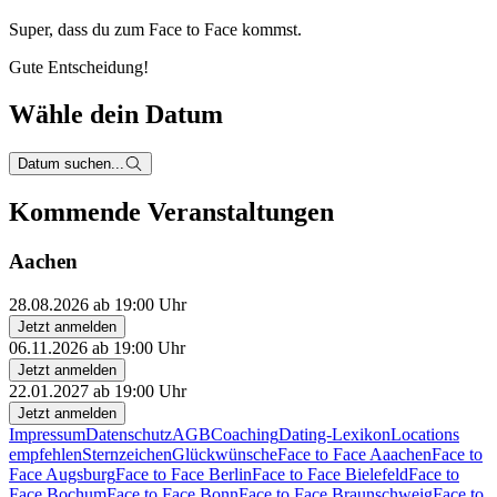
Super, dass du zum
Face to Face kommst.
Gute Entscheidung!
Wähle dein Datum
Datum suchen...
Kommende Veranstaltungen
Aachen
28.08.2026 ab 19:00 Uhr
Jetzt anmelden
06.11.2026 ab 19:00 Uhr
Jetzt anmelden
22.01.2027 ab 19:00 Uhr
Jetzt anmelden
Impressum
Datenschutz
AGB
Coaching
Dating-Lexikon
Locations
empfehlen
Sternzeichen
Glückwünsche
Face to Face Aaachen
Face to
Face Augsburg
Face to Face Berlin
Face to Face Bielefeld
Face to
Face Bochum
Face to Face Bonn
Face to Face Braunschweig
Face to