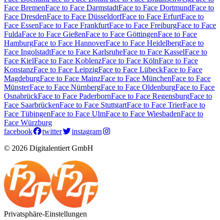
Face Bremen
Face to Face Darmstadt
Face to Face Dortmund
Face to
Face Dresden
Face to Face Düsseldorf
Face to Face Erfurt
Face to
Face Essen
Face to Face Frankfurt
Face to Face Freiburg
Face to Face
Fulda
Face to Face Gießen
Face to Face Göttingen
Face to Face
Hamburg
Face to Face Hannover
Face to Face Heidelberg
Face to
Face Ingolstadt
Face to Face Karlsruhe
Face to Face Kassel
Face to
Face Kiel
Face to Face Koblenz
Face to Face Köln
Face to Face
Konstanz
Face to Face Leipzig
Face to Face Lübeck
Face to Face
Magdeburg
Face to Face Mainz
Face to Face München
Face to Face
Münster
Face to Face Nürnberg
Face to Face Oldenburg
Face to Face
Osnabrück
Face to Face Paderborn
Face to Face Regensburg
Face to
Face Saarbrücken
Face to Face Stuttgart
Face to Face Trier
Face to
Face Tübingen
Face to Face Ulm
Face to Face Wiesbaden
Face to
Face Würzburg
facebook
twitter
instagram
© 2026 Digitalentiert GmbH
Privatsphäre-Einstellungen