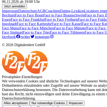
06.11.2026 ab 19:00 Uhr
Jetzt anmelden
Impressum
Datenschutz
AGB
Coaching
Dating-Lexikon
Locations emp
Bochum
Face to Face Bonn
Face to Face Braunschweig
Face to Face 
Essen
Face to Face Frankfurt
Face to Face Freiburg
Face to Face Fulda
Ingolstadt
Face to Face Karlsruhe
Face to Face Kassel
Face to Face Kie
Face Mainz
Face to Face München
Face to Face Münster
Face to Face
Face Stuttgart
Face to Face Trier
Face to Face Tübingen
Face to Face 
facebook
twitter
instagram
© 2026 Digitalentiert GmbH
Privatsphäre-Einstellungen
Wir verwenden Cookies und ähnliche Technologien auf unserer Websit
Drittanbietern einzubinden oder Zugriffe auf unsere Website zu analysi
Datenschutzerklärung benennen. Die Datenverarbeitung kann mit deine
hast das Recht, nicht einzuwilligen und deine Einwilligung zu einem
Datenschutzerklärung.
Alles akzeptieren
Nur notwendige Cookies
Anpassen