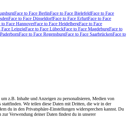
Augsburg
Face to Face Berlin
Face to Face Bielefeld
Face to Face
esden
Face to Face Düsseldorf
Face to Face Erfurt
Face to Face
 to Face Hannover
Face to Face Heidelberg
Face to Face
o Face Leipzig
Face to Face Lübeck
Face to Face Magdeburg
Face to
 Paderborn
Face to Face Regensburg
Face to Face Saarbrücken
Face to
 um z.B. Inhalte und Anzeigen zu personalisieren, Medien von
tattfinden. Wir teilen diese Daten mit Dritten, die wir in der
 dem du in den Privatsphäre-Einstellungen widersprechen kannst. Du
n zur Verwendung deiner Daten findest du in unserer