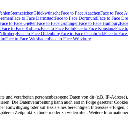
fehlen
Sternzeichen
Glückwünsche
Face to Face Aaachen
Face to Face 
Bremen
Face to Face Darmstadt
Face to Face Dortmund
Face to Face Dr
Face to Face Gießen
Face to Face Göttingen
Face to Face Hamburg
Face
l
Face to Face Koblenz
Face to Face Köln
Face to Face Konstanz
Face t
 Nürnberg
Face to Face Oldenburg
Face to Face Osnabrück
Face to Face
Ulm
Face to Face Wiesbaden
Face to Face Würzburg
e und verarbeiten personenbezogene Daten von dir (z.B. IP-Adresse),
eren. Die Datenverarbeitung kann auch erst in Folge gesetzter Cookies s
r Einwilligung oder auf Basis eines berechtigten Interesses erfolgen,
 späteren Zeitpunkt zu ändern oder zu widerrufen. Weitere Informatione