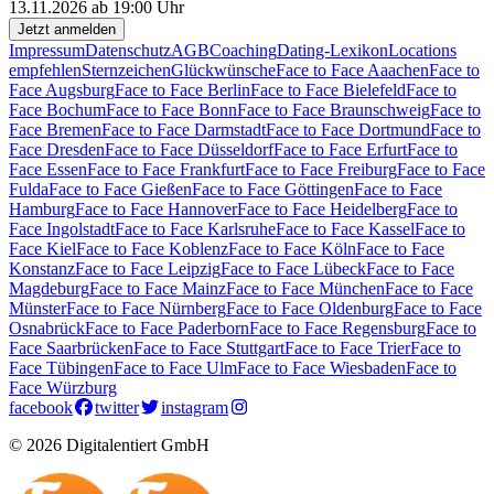
13.11.2026 ab 19:00 Uhr
Jetzt anmelden
Impressum
Datenschutz
AGB
Coaching
Dating-Lexikon
Locations
empfehlen
Sternzeichen
Glückwünsche
Face to Face Aaachen
Face to
Face Augsburg
Face to Face Berlin
Face to Face Bielefeld
Face to
Face Bochum
Face to Face Bonn
Face to Face Braunschweig
Face to
Face Bremen
Face to Face Darmstadt
Face to Face Dortmund
Face to
Face Dresden
Face to Face Düsseldorf
Face to Face Erfurt
Face to
Face Essen
Face to Face Frankfurt
Face to Face Freiburg
Face to Face
Fulda
Face to Face Gießen
Face to Face Göttingen
Face to Face
Hamburg
Face to Face Hannover
Face to Face Heidelberg
Face to
Face Ingolstadt
Face to Face Karlsruhe
Face to Face Kassel
Face to
Face Kiel
Face to Face Koblenz
Face to Face Köln
Face to Face
Konstanz
Face to Face Leipzig
Face to Face Lübeck
Face to Face
Magdeburg
Face to Face Mainz
Face to Face München
Face to Face
Münster
Face to Face Nürnberg
Face to Face Oldenburg
Face to Face
Osnabrück
Face to Face Paderborn
Face to Face Regensburg
Face to
Face Saarbrücken
Face to Face Stuttgart
Face to Face Trier
Face to
Face Tübingen
Face to Face Ulm
Face to Face Wiesbaden
Face to
Face Würzburg
facebook
twitter
instagram
© 2026 Digitalentiert GmbH