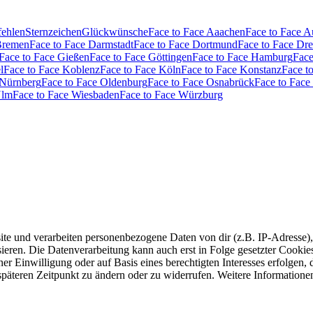
fehlen
Sternzeichen
Glückwünsche
Face to Face Aaachen
Face to Face 
Bremen
Face to Face Darmstadt
Face to Face Dortmund
Face to Face Dr
Face to Face Gießen
Face to Face Göttingen
Face to Face Hamburg
Face
l
Face to Face Koblenz
Face to Face Köln
Face to Face Konstanz
Face t
 Nürnberg
Face to Face Oldenburg
Face to Face Osnabrück
Face to Face
Ulm
Face to Face Wiesbaden
Face to Face Würzburg
e und verarbeiten personenbezogene Daten von dir (z.B. IP-Adresse),
eren. Die Datenverarbeitung kann auch erst in Folge gesetzter Cookies s
r Einwilligung oder auf Basis eines berechtigten Interesses erfolgen,
 späteren Zeitpunkt zu ändern oder zu widerrufen. Weitere Informatione