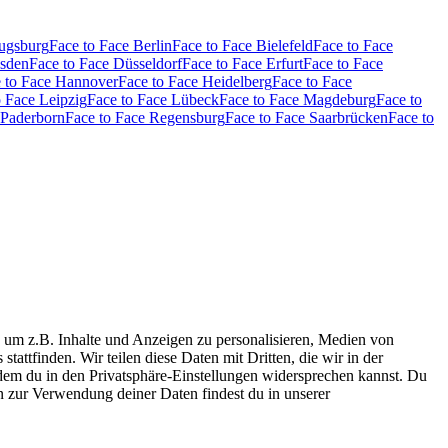
Augsburg
Face to Face Berlin
Face to Face Bielefeld
Face to Face
esden
Face to Face Düsseldorf
Face to Face Erfurt
Face to Face
 to Face Hannover
Face to Face Heidelberg
Face to Face
o Face Leipzig
Face to Face Lübeck
Face to Face Magdeburg
Face to
 Paderborn
Face to Face Regensburg
Face to Face Saarbrücken
Face to
 um z.B. Inhalte und Anzeigen zu personalisieren, Medien von
tattfinden. Wir teilen diese Daten mit Dritten, die wir in der
 dem du in den Privatsphäre-Einstellungen widersprechen kannst. Du
n zur Verwendung deiner Daten findest du in unserer