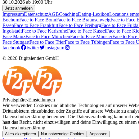
30.10.2026 ab 19:00 Uhr
Jetzt anmelden
Impressum
Datenschutz
AGB
Coaching
Dating-Lexikon
Locations emp
Bochum
Face to Face Bonn
Face to Face Braunschweig
Face to Face 
Essen
Face to Face Frankfurt
Face to Face Freiburg
Face to Face Fulda
Ingolstadt
Face to Face Karlsruhe
Face to Face Kassel
Face to Face Kie
Face Mainz
Face to Face München
Face to Face Münster
Face to Face
Face Stuttgart
Face to Face Trier
Face to Face Tübingen
Face to Face 
facebook
twitter
instagram
© 2026 Digitalentiert GmbH
Privatsphäre-Einstellungen
Wir verwenden Cookies und ähnliche Technologien auf unserer Websit
Drittanbietern einzubinden oder Zugriffe auf unsere Website zu analysi
Datenschutzerklärung benennen. Die Datenverarbeitung kann mit deine
hast das Recht, nicht einzuwilligen und deine Einwilligung zu einem
Datenschutzerklärung.
Alles akzeptieren
Nur notwendige Cookies
Anpassen