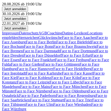
28.08.2026 ab 19:00 Uhr
Jetzt anmelden
30.10.2026 ab 19:00 Uhr
Jetzt anmelden
22.01.2027 ab 19:00 Uhr
Jetzt anmelden
Impressum
Datenschutz
AGB
Coaching
Dating-Lexikon
Locations
empfehlen
Sternzeichen
Glückwünsche
Face to Face Aaachen
Face to
Face Augsburg
Face to Face Berlin
Face to Face Bielefeld
Face to
Face Bochum
Face to Face Bonn
Face to Face Braunschweig
Face to
Face Bremen
Face to Face Darmstadt
Face to Face Dortmund
Face to
Face Dresden
Face to Face Düsseldorf
Face to Face Erfurt
Face to
Face Essen
Face to Face Frankfurt
Face to Face Freiburg
Face to Face
Fulda
Face to Face Gießen
Face to Face Göttingen
Face to Face
Hamburg
Face to Face Hannover
Face to Face Heidelberg
Face to
Face Ingolstadt
Face to Face Karlsruhe
Face to Face Kassel
Face to
Face Kiel
Face to Face Koblenz
Face to Face Köln
Face to Face
Konstanz
Face to Face Leipzig
Face to Face Lübeck
Face to Face
Magdeburg
Face to Face Mainz
Face to Face München
Face to Face
Münster
Face to Face Nürnberg
Face to Face Oldenburg
Face to Face
Osnabrück
Face to Face Paderborn
Face to Face Regensburg
Face to
Face Saarbrücken
Face to Face Stuttgart
Face to Face Trier
Face to
Face Tübingen
Face to Face Ulm
Face to Face Wiesbaden
Face to
Face Würzburg