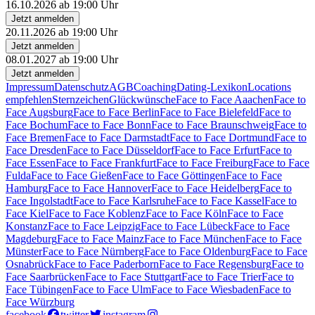
16.10.2026 ab 19:00 Uhr
Jetzt anmelden
20.11.2026 ab 19:00 Uhr
Jetzt anmelden
08.01.2027 ab 19:00 Uhr
Jetzt anmelden
Impressum
Datenschutz
AGB
Coaching
Dating-Lexikon
Locations
empfehlen
Sternzeichen
Glückwünsche
Face to Face Aaachen
Face to
Face Augsburg
Face to Face Berlin
Face to Face Bielefeld
Face to
Face Bochum
Face to Face Bonn
Face to Face Braunschweig
Face to
Face Bremen
Face to Face Darmstadt
Face to Face Dortmund
Face to
Face Dresden
Face to Face Düsseldorf
Face to Face Erfurt
Face to
Face Essen
Face to Face Frankfurt
Face to Face Freiburg
Face to Face
Fulda
Face to Face Gießen
Face to Face Göttingen
Face to Face
Hamburg
Face to Face Hannover
Face to Face Heidelberg
Face to
Face Ingolstadt
Face to Face Karlsruhe
Face to Face Kassel
Face to
Face Kiel
Face to Face Koblenz
Face to Face Köln
Face to Face
Konstanz
Face to Face Leipzig
Face to Face Lübeck
Face to Face
Magdeburg
Face to Face Mainz
Face to Face München
Face to Face
Münster
Face to Face Nürnberg
Face to Face Oldenburg
Face to Face
Osnabrück
Face to Face Paderborn
Face to Face Regensburg
Face to
Face Saarbrücken
Face to Face Stuttgart
Face to Face Trier
Face to
Face Tübingen
Face to Face Ulm
Face to Face Wiesbaden
Face to
Face Würzburg
facebook
twitter
instagram