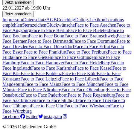
Jetzt anmelden
22.01.2027 ab 19:00 Uhr
Jetzt anmelden
Impressum
Datenschutz
AGB
Coaching
Dating-Lexikon
Locations
empfehlen
Sternzeichen
Glückwünsche
Face to Face Aaachen
Face to
Face Augsburg
Face to Face Berlin
Face to Face Bielefeld
Face to
Face Bochum
Face to Face Bonn
Face to Face Braunschweig
Face to
Face Bremen
Face to Face Darmstadt
Face to Face Dortmund
Face to
Face Dresden
Face to Face Düsseldorf
Face to Face Erfurt
Face to
Face Essen
Face to Face Frankfurt
Face to Face Freiburg
Face to Face
Fulda
Face to Face Gießen
Face to Face Göttingen
Face to Face
Hamburg
Face to Face Hannover
Face to Face Heidelberg
Face to
Face Ingolstadt
Face to Face Karlsruhe
Face to Face Kassel
Face to
Face Kiel
Face to Face Koblenz
Face to Face Köln
Face to Face
Konstanz
Face to Face Leipzig
Face to Face Lübeck
Face to Face
Magdeburg
Face to Face Mainz
Face to Face München
Face to Face
Münster
Face to Face Nürnberg
Face to Face Oldenburg
Face to Face
Osnabrück
Face to Face Paderborn
Face to Face Regensburg
Face to
Face Saarbrücken
Face to Face Stuttgart
Face to Face Trier
Face to
Face Tübingen
Face to Face Ulm
Face to Face Wiesbaden
Face to
Face Würzburg
facebook
twitter
instagram
© 2026 Digitalentiert GmbH