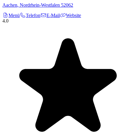
Aachen
,
Nordrhein-Westfalen
52062
Menü
Telefon
E-Mail
Website
4.0