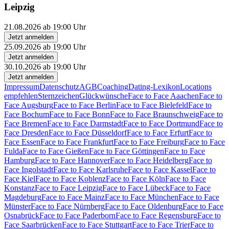
Leipzig
21.08.2026 ab 19:00 Uhr
Jetzt anmelden
25.09.2026 ab 19:00 Uhr
Jetzt anmelden
30.10.2026 ab 19:00 Uhr
Jetzt anmelden
Impressum
Datenschutz
AGB
Coaching
Dating-Lexikon
Locations
empfehlen
Sternzeichen
Glückwünsche
Face to Face Aaachen
Face to
Face Augsburg
Face to Face Berlin
Face to Face Bielefeld
Face to
Face Bochum
Face to Face Bonn
Face to Face Braunschweig
Face to
Face Bremen
Face to Face Darmstadt
Face to Face Dortmund
Face to
Face Dresden
Face to Face Düsseldorf
Face to Face Erfurt
Face to
Face Essen
Face to Face Frankfurt
Face to Face Freiburg
Face to Face
Fulda
Face to Face Gießen
Face to Face Göttingen
Face to Face
Hamburg
Face to Face Hannover
Face to Face Heidelberg
Face to
Face Ingolstadt
Face to Face Karlsruhe
Face to Face Kassel
Face to
Face Kiel
Face to Face Koblenz
Face to Face Köln
Face to Face
Konstanz
Face to Face Leipzig
Face to Face Lübeck
Face to Face
Magdeburg
Face to Face Mainz
Face to Face München
Face to Face
Münster
Face to Face Nürnberg
Face to Face Oldenburg
Face to Face
Osnabrück
Face to Face Paderborn
Face to Face Regensburg
Face to
Face Saarbrücken
Face to Face Stuttgart
Face to Face Trier
Face to