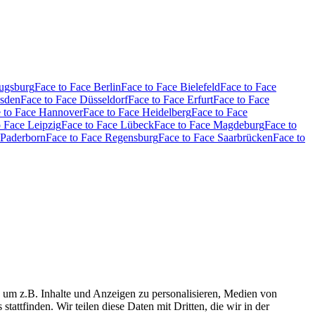
Augsburg
Face to Face Berlin
Face to Face Bielefeld
Face to Face
esden
Face to Face Düsseldorf
Face to Face Erfurt
Face to Face
 to Face Hannover
Face to Face Heidelberg
Face to Face
o Face Leipzig
Face to Face Lübeck
Face to Face Magdeburg
Face to
 Paderborn
Face to Face Regensburg
Face to Face Saarbrücken
Face to
 um z.B. Inhalte und Anzeigen zu personalisieren, Medien von
tattfinden. Wir teilen diese Daten mit Dritten, die wir in der