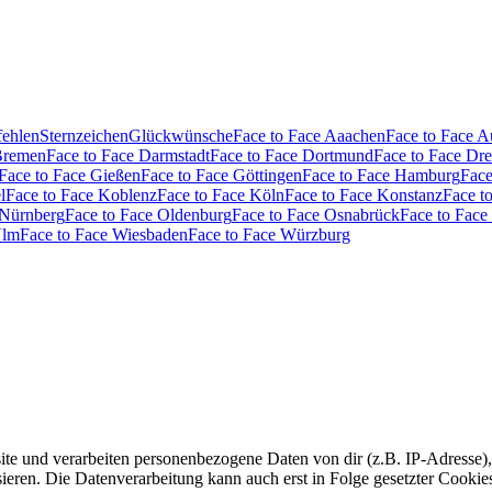
fehlen
Sternzeichen
Glückwünsche
Face to Face Aaachen
Face to Face 
Bremen
Face to Face Darmstadt
Face to Face Dortmund
Face to Face Dr
Face to Face Gießen
Face to Face Göttingen
Face to Face Hamburg
Face
l
Face to Face Koblenz
Face to Face Köln
Face to Face Konstanz
Face t
 Nürnberg
Face to Face Oldenburg
Face to Face Osnabrück
Face to Face
Ulm
Face to Face Wiesbaden
Face to Face Würzburg
e und verarbeiten personenbezogene Daten von dir (z.B. IP-Adresse),
eren. Die Datenverarbeitung kann auch erst in Folge gesetzter Cookies s