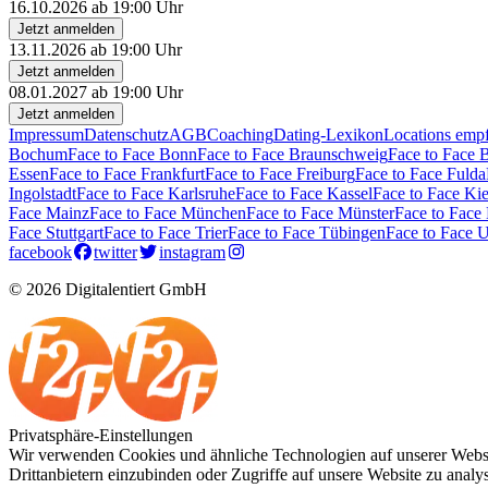
16.10.2026 ab 19:00 Uhr
Jetzt anmelden
13.11.2026 ab 19:00 Uhr
Jetzt anmelden
08.01.2027 ab 19:00 Uhr
Jetzt anmelden
Impressum
Datenschutz
AGB
Coaching
Dating-Lexikon
Locations emp
Bochum
Face to Face Bonn
Face to Face Braunschweig
Face to Face 
Essen
Face to Face Frankfurt
Face to Face Freiburg
Face to Face Fulda
Ingolstadt
Face to Face Karlsruhe
Face to Face Kassel
Face to Face Kie
Face Mainz
Face to Face München
Face to Face Münster
Face to Face
Face Stuttgart
Face to Face Trier
Face to Face Tübingen
Face to Face 
facebook
twitter
instagram
© 2026 Digitalentiert GmbH
Privatsphäre-Einstellungen
Wir verwenden Cookies und ähnliche Technologien auf unserer Websit
Drittanbietern einzubinden oder Zugriffe auf unsere Website zu analysi