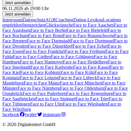
Jetzt anmelden
06.11.2026 ab 19:00 Uhr
Jetzt anmelden
Impressum
Datenschutz
AGB
Coaching
Dating-Lexikon
Locations
empfehlen
Sternzeichen
Glückwünsche
Face to Face Aaachen
Face to
Face Augsburg
Face to Face Berlin
Face to Face Bielefeld
Face to
Face Bochum
Face to Face Bonn
Face to Face Braunschweig
Face to
Face Bremen
Face to Face Darmstadt
Face to Face Dortmund
Face to
Face Dresden
Face to Face Düsseldorf
Face to Face Erfurt
Face to
Face Essen
Face to Face Frankfurt
Face to Face Freiburg
Face to Face
Fulda
Face to Face Gießen
Face to Face Göttingen
Face to Face
Hamburg
Face to Face Hannover
Face to Face Heidelberg
Face to
Face Ingolstadt
Face to Face Karlsruhe
Face to Face Kassel
Face to
Face Kiel
Face to Face Koblenz
Face to Face Köln
Face to Face
Konstanz
Face to Face Leipzig
Face to Face Lübeck
Face to Face
Magdeburg
Face to Face Mainz
Face to Face München
Face to Face
Münster
Face to Face Nürnberg
Face to Face Oldenburg
Face to Face
Osnabrück
Face to Face Paderborn
Face to Face Regensburg
Face to
Face Saarbrücken
Face to Face Stuttgart
Face to Face Trier
Face to
Face Tübingen
Face to Face Ulm
Face to Face Wiesbaden
Face to
Face Würzburg
facebook
twitter
instagram
© 2026 Digitalentiert GmbH