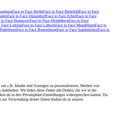
Augsburg
Face to Face Berlin
Face to Face Bielefeld
Face to Face
esden
Face to Face Düsseldorf
Face to Face Erfurt
Face to Face
 to Face Hannover
Face to Face Heidelberg
Face to Face
o Face Leipzig
Face to Face Lübeck
Face to Face Magdeburg
Face to
 Paderborn
Face to Face Regensburg
Face to Face Saarbrücken
Face to
 um z.B. Inhalte und Anzeigen zu personalisieren, Medien von
tattfinden. Wir teilen diese Daten mit Dritten, die wir in der
 dem du in den Privatsphäre-Einstellungen widersprechen kannst. Du
n zur Verwendung deiner Daten findest du in unserer