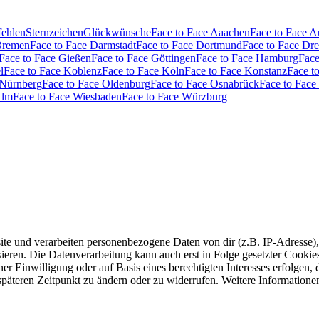
fehlen
Sternzeichen
Glückwünsche
Face to Face Aaachen
Face to Face 
Bremen
Face to Face Darmstadt
Face to Face Dortmund
Face to Face Dr
Face to Face Gießen
Face to Face Göttingen
Face to Face Hamburg
Face
l
Face to Face Koblenz
Face to Face Köln
Face to Face Konstanz
Face t
 Nürnberg
Face to Face Oldenburg
Face to Face Osnabrück
Face to Face
Ulm
Face to Face Wiesbaden
Face to Face Würzburg
e und verarbeiten personenbezogene Daten von dir (z.B. IP-Adresse),
eren. Die Datenverarbeitung kann auch erst in Folge gesetzter Cookies s
r Einwilligung oder auf Basis eines berechtigten Interesses erfolgen,
 späteren Zeitpunkt zu ändern oder zu widerrufen. Weitere Informatione