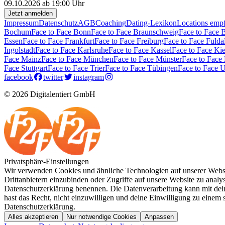
09.10.2026 ab 19:00 Uhr
Jetzt anmelden
Impressum
Datenschutz
AGB
Coaching
Dating-Lexikon
Locations emp
Bochum
Face to Face Bonn
Face to Face Braunschweig
Face to Face 
Essen
Face to Face Frankfurt
Face to Face Freiburg
Face to Face Fulda
Ingolstadt
Face to Face Karlsruhe
Face to Face Kassel
Face to Face Kie
Face Mainz
Face to Face München
Face to Face Münster
Face to Face
Face Stuttgart
Face to Face Trier
Face to Face Tübingen
Face to Face 
facebook
twitter
instagram
© 2026 Digitalentiert GmbH
Privatsphäre-Einstellungen
Wir verwenden Cookies und ähnliche Technologien auf unserer Websit
Drittanbietern einzubinden oder Zugriffe auf unsere Website zu analysi
Datenschutzerklärung benennen. Die Datenverarbeitung kann mit deine
hast das Recht, nicht einzuwilligen und deine Einwilligung zu einem
Datenschutzerklärung.
Alles akzeptieren
Nur notwendige Cookies
Anpassen