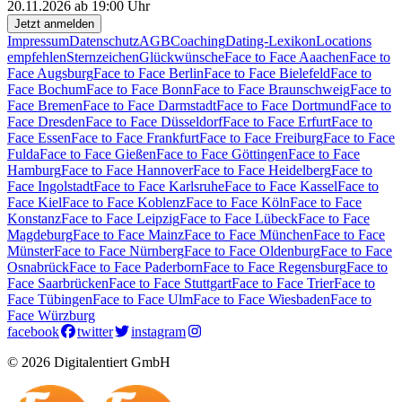
20.11.2026 ab 19:00 Uhr
Jetzt anmelden
Impressum
Datenschutz
AGB
Coaching
Dating-Lexikon
Locations
empfehlen
Sternzeichen
Glückwünsche
Face to Face Aaachen
Face to
Face Augsburg
Face to Face Berlin
Face to Face Bielefeld
Face to
Face Bochum
Face to Face Bonn
Face to Face Braunschweig
Face to
Face Bremen
Face to Face Darmstadt
Face to Face Dortmund
Face to
Face Dresden
Face to Face Düsseldorf
Face to Face Erfurt
Face to
Face Essen
Face to Face Frankfurt
Face to Face Freiburg
Face to Face
Fulda
Face to Face Gießen
Face to Face Göttingen
Face to Face
Hamburg
Face to Face Hannover
Face to Face Heidelberg
Face to
Face Ingolstadt
Face to Face Karlsruhe
Face to Face Kassel
Face to
Face Kiel
Face to Face Koblenz
Face to Face Köln
Face to Face
Konstanz
Face to Face Leipzig
Face to Face Lübeck
Face to Face
Magdeburg
Face to Face Mainz
Face to Face München
Face to Face
Münster
Face to Face Nürnberg
Face to Face Oldenburg
Face to Face
Osnabrück
Face to Face Paderborn
Face to Face Regensburg
Face to
Face Saarbrücken
Face to Face Stuttgart
Face to Face Trier
Face to
Face Tübingen
Face to Face Ulm
Face to Face Wiesbaden
Face to
Face Würzburg
facebook
twitter
instagram
© 2026 Digitalentiert GmbH