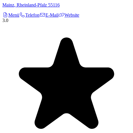
Mainz
,
Rheinland-Pfalz
55116
Menü
Telefon
E-Mail
Website
3.0