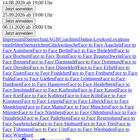
14.08.2026 ab 19:00 Uhr
Jetzt anmelden
25.09.2026 ab 19:00 Uhr
Jetzt anmelden
06.11.2026 ab 19:00 Uhr
Jetzt anmelden
Impressum
Datenschutz
AGB
Coaching
Dating-Lexikon
Locations
empfehlen
Sternzeichen
Glückwünsche
Face to Face Aaachen
Face to
Face Augsburg
Face to Face Berlin
Face to Face Bielefeld
Face to
Face Bochum
Face to Face Bonn
Face to Face Braunschweig
Face to
Face Bremen
Face to Face Darmstadt
Face to Face Dortmund
Face to
Face Dresden
Face to Face Düsseldorf
Face to Face Erfurt
Face to
Face Essen
Face to Face Frankfurt
Face to Face Freiburg
Face to Face
Fulda
Face to Face Gießen
Face to Face Göttingen
Face to Face
Hamburg
Face to Face Hannover
Face to Face Heidelberg
Face to
Face Ingolstadt
Face to Face Karlsruhe
Face to Face Kassel
Face to
Face Kiel
Face to Face Koblenz
Face to Face Köln
Face to Face
Konstanz
Face to Face Leipzig
Face to Face Lübeck
Face to Face
Magdeburg
Face to Face Mainz
Face to Face München
Face to Face
Münster
Face to Face Nürnberg
Face to Face Oldenburg
Face to Face
Osnabrück
Face to Face Paderborn
Face to Face Regensburg
Face to
Face Saarbrücken
Face to Face Stuttgart
Face to Face Trier
Face to
Face Tübingen
Face to Face Ulm
Face to Face Wiesbaden
Face to
Face Würzburg