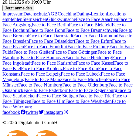
20.11.2026 ab 19:00 Uhr
Jetzt anmelden
Impressum
Datenschutz
AGB
Coaching
Dating-Lexikon
Locations
empfehlen
Sternzeichen
Glückwünsche
Face to Face Aaachen
Face to
Face Augsburg
Face to Face Berlin
Face to Face Bielefeld
Face to
Face Bochum
Face to Face Bonn
Face to Face Braunschweig
Face to
Face Bremen
Face to Face Darmstadt
Face to Face Dortmund
Face to
Face Dresden
Face to Face Düsseldorf
Face to Face Erfurt
Face to
Face Essen
Face to Face Frankfurt
Face to Face Freiburg
Face to Face
Fulda
Face to Face Gießen
Face to Face Göttingen
Face to Face
Hamburg
Face to Face Hannover
Face to Face Heidelberg
Face to
Face Ingolstadt
Face to Face Karlsruhe
Face to Face Kassel
Face to
Face Kiel
Face to Face Koblenz
Face to Face Köln
Face to Face
Konstanz
Face to Face Leipzig
Face to Face Lübeck
Face to Face
Magdeburg
Face to Face Mainz
Face to Face München
Face to Face
Münster
Face to Face Nürnberg
Face to Face Oldenburg
Face to Face
Osnabrück
Face to Face Paderborn
Face to Face Regensburg
Face to
Face Saarbrücken
Face to Face Stuttgart
Face to Face Trier
Face to
Face Tübingen
Face to Face Ulm
Face to Face Wiesbaden
Face to
Face Würzburg
facebook
twitter
instagram
© 2026 Digitalentiert GmbH