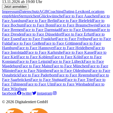
13.11.2026 ab 19:00 Uhr
Jetzt anmelden
Impressum
Datenschutz
AGB
Coaching
Dating-Lexikon
Locations
empfehlen
Sternzeichen
Glückwünsche
Face to Face Aaachen
Face to
Face Augsburg
Face to Face Berlin
Face to Face Bielefeld
Face to
Face Bochum
Face to Face Bonn
Face to Face Braunschweig
Face to
Face Bremen
Face to Face Darmstadt
Face to Face Dortmund
Face to
Face Dresden
Face to Face Düsseldorf
Face to Face Erfurt
Face to
Face Essen
Face to Face Frankfurt
Face to Face Freiburg
Face to Face
Fulda
Face to Face Gießen
Face to Face Göttingen
Face to Face
Hamburg
Face to Face Hannover
Face to Face Heidelberg
Face to
Face Ingolstadt
Face to Face Karlsruhe
Face to Face Kassel
Face to
Face Kiel
Face to Face Koblenz
Face to Face Köln
Face to Face
Konstanz
Face to Face Leipzig
Face to Face Lübeck
Face to Face
Magdeburg
Face to Face Mainz
Face to Face München
Face to Face
Münster
Face to Face Nürnberg
Face to Face Oldenburg
Face to Face
Osnabrück
Face to Face Paderborn
Face to Face Regensburg
Face to
Face Saarbrücken
Face to Face Stuttgart
Face to Face Trier
Face to
Face Tübingen
Face to Face Ulm
Face to Face Wiesbaden
Face to
Face Würzburg
facebook
twitter
instagram
© 2026 Digitalentiert GmbH