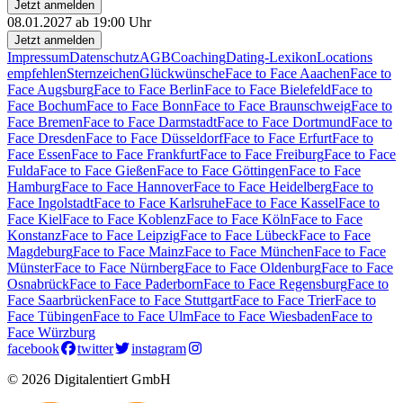
Jetzt anmelden
08.01.2027 ab 19:00 Uhr
Jetzt anmelden
Impressum
Datenschutz
AGB
Coaching
Dating-Lexikon
Locations
empfehlen
Sternzeichen
Glückwünsche
Face to Face Aaachen
Face to
Face Augsburg
Face to Face Berlin
Face to Face Bielefeld
Face to
Face Bochum
Face to Face Bonn
Face to Face Braunschweig
Face to
Face Bremen
Face to Face Darmstadt
Face to Face Dortmund
Face to
Face Dresden
Face to Face Düsseldorf
Face to Face Erfurt
Face to
Face Essen
Face to Face Frankfurt
Face to Face Freiburg
Face to Face
Fulda
Face to Face Gießen
Face to Face Göttingen
Face to Face
Hamburg
Face to Face Hannover
Face to Face Heidelberg
Face to
Face Ingolstadt
Face to Face Karlsruhe
Face to Face Kassel
Face to
Face Kiel
Face to Face Koblenz
Face to Face Köln
Face to Face
Konstanz
Face to Face Leipzig
Face to Face Lübeck
Face to Face
Magdeburg
Face to Face Mainz
Face to Face München
Face to Face
Münster
Face to Face Nürnberg
Face to Face Oldenburg
Face to Face
Osnabrück
Face to Face Paderborn
Face to Face Regensburg
Face to
Face Saarbrücken
Face to Face Stuttgart
Face to Face Trier
Face to
Face Tübingen
Face to Face Ulm
Face to Face Wiesbaden
Face to
Face Würzburg
facebook
twitter
instagram
© 2026 Digitalentiert GmbH