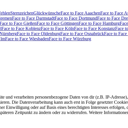
fehlen
Sternzeichen
Glückwünsche
Face to Face Aaachen
Face to Face 
Bremen
Face to Face Darmstadt
Face to Face Dortmund
Face to Face Dr
Face to Face Gießen
Face to Face Göttingen
Face to Face Hamburg
Face
l
Face to Face Koblenz
Face to Face Köln
Face to Face Konstanz
Face t
 Nürnberg
Face to Face Oldenburg
Face to Face Osnabrück
Face to Face
Ulm
Face to Face Wiesbaden
Face to Face Würzburg
e und verarbeiten personenbezogene Daten von dir (z.B. IP-Adresse),
eren. Die Datenverarbeitung kann auch erst in Folge gesetzter Cookies s
r Einwilligung oder auf Basis eines berechtigten Interesses erfolgen,
 späteren Zeitpunkt zu ändern oder zu widerrufen. Weitere Informatione