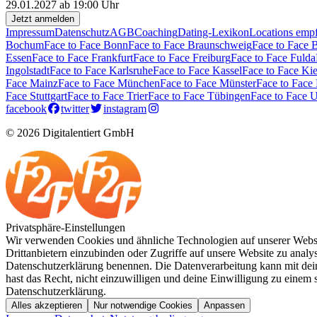
29.01.2027 ab 19:00 Uhr
Jetzt anmelden
Impressum
Datenschutz
AGB
Coaching
Dating-Lexikon
Locations emp
Bochum
Face to Face Bonn
Face to Face Braunschweig
Face to Face 
Essen
Face to Face Frankfurt
Face to Face Freiburg
Face to Face Fulda
Ingolstadt
Face to Face Karlsruhe
Face to Face Kassel
Face to Face Kie
Face Mainz
Face to Face München
Face to Face Münster
Face to Face
Face Stuttgart
Face to Face Trier
Face to Face Tübingen
Face to Face 
facebook
twitter
instagram
© 2026 Digitalentiert GmbH
Privatsphäre-Einstellungen
Wir verwenden Cookies und ähnliche Technologien auf unserer Websit
Drittanbietern einzubinden oder Zugriffe auf unsere Website zu analysi
Datenschutzerklärung benennen. Die Datenverarbeitung kann mit deine
hast das Recht, nicht einzuwilligen und deine Einwilligung zu einem
Datenschutzerklärung.
Alles akzeptieren
Nur notwendige Cookies
Anpassen