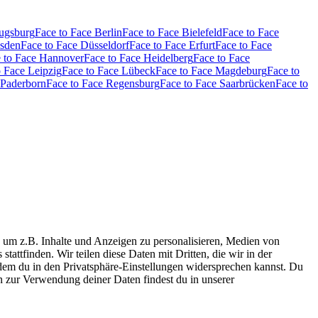
Augsburg
Face to Face Berlin
Face to Face Bielefeld
Face to Face
esden
Face to Face Düsseldorf
Face to Face Erfurt
Face to Face
 to Face Hannover
Face to Face Heidelberg
Face to Face
o Face Leipzig
Face to Face Lübeck
Face to Face Magdeburg
Face to
 Paderborn
Face to Face Regensburg
Face to Face Saarbrücken
Face to
 um z.B. Inhalte und Anzeigen zu personalisieren, Medien von
tattfinden. Wir teilen diese Daten mit Dritten, die wir in der
 dem du in den Privatsphäre-Einstellungen widersprechen kannst. Du
n zur Verwendung deiner Daten findest du in unserer