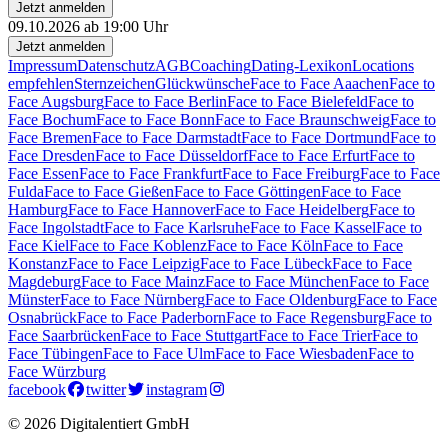
Jetzt anmelden
09.10.2026 ab 19:00 Uhr
Jetzt anmelden
Impressum
Datenschutz
AGB
Coaching
Dating-Lexikon
Locations
empfehlen
Sternzeichen
Glückwünsche
Face to Face Aaachen
Face to
Face Augsburg
Face to Face Berlin
Face to Face Bielefeld
Face to
Face Bochum
Face to Face Bonn
Face to Face Braunschweig
Face to
Face Bremen
Face to Face Darmstadt
Face to Face Dortmund
Face to
Face Dresden
Face to Face Düsseldorf
Face to Face Erfurt
Face to
Face Essen
Face to Face Frankfurt
Face to Face Freiburg
Face to Face
Fulda
Face to Face Gießen
Face to Face Göttingen
Face to Face
Hamburg
Face to Face Hannover
Face to Face Heidelberg
Face to
Face Ingolstadt
Face to Face Karlsruhe
Face to Face Kassel
Face to
Face Kiel
Face to Face Koblenz
Face to Face Köln
Face to Face
Konstanz
Face to Face Leipzig
Face to Face Lübeck
Face to Face
Magdeburg
Face to Face Mainz
Face to Face München
Face to Face
Münster
Face to Face Nürnberg
Face to Face Oldenburg
Face to Face
Osnabrück
Face to Face Paderborn
Face to Face Regensburg
Face to
Face Saarbrücken
Face to Face Stuttgart
Face to Face Trier
Face to
Face Tübingen
Face to Face Ulm
Face to Face Wiesbaden
Face to
Face Würzburg
facebook
twitter
instagram
© 2026 Digitalentiert GmbH