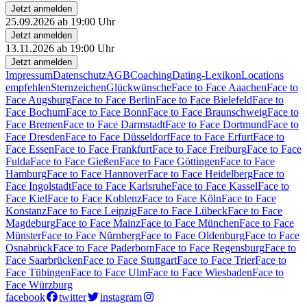
Jetzt anmelden
25.09.2026 ab 19:00 Uhr
Jetzt anmelden
13.11.2026 ab 19:00 Uhr
Jetzt anmelden
Impressum
Datenschutz
AGB
Coaching
Dating-Lexikon
Locations
empfehlen
Sternzeichen
Glückwünsche
Face to Face Aaachen
Face to
Face Augsburg
Face to Face Berlin
Face to Face Bielefeld
Face to
Face Bochum
Face to Face Bonn
Face to Face Braunschweig
Face to
Face Bremen
Face to Face Darmstadt
Face to Face Dortmund
Face to
Face Dresden
Face to Face Düsseldorf
Face to Face Erfurt
Face to
Face Essen
Face to Face Frankfurt
Face to Face Freiburg
Face to Face
Fulda
Face to Face Gießen
Face to Face Göttingen
Face to Face
Hamburg
Face to Face Hannover
Face to Face Heidelberg
Face to
Face Ingolstadt
Face to Face Karlsruhe
Face to Face Kassel
Face to
Face Kiel
Face to Face Koblenz
Face to Face Köln
Face to Face
Konstanz
Face to Face Leipzig
Face to Face Lübeck
Face to Face
Magdeburg
Face to Face Mainz
Face to Face München
Face to Face
Münster
Face to Face Nürnberg
Face to Face Oldenburg
Face to Face
Osnabrück
Face to Face Paderborn
Face to Face Regensburg
Face to
Face Saarbrücken
Face to Face Stuttgart
Face to Face Trier
Face to
Face Tübingen
Face to Face Ulm
Face to Face Wiesbaden
Face to
Face Würzburg
facebook
twitter
instagram