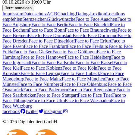
09.10.2026 ab 19:00 Uhr
Jetzt anmelden
Impressum
Datenschutz
AGB
Coaching
Dating-Lexikon
Locations
empfehlen
Sternzeichen
Glückwünsche
Face to Face Aaachen
Face to
Face Augsburg
Face to Face Berlin
Face to Face Bielefeld
Face to
Face Bochum
Face to Face Bonn
Face to Face Braunschweig
Face to
Face Bremen
Face to Face Darmstadt
Face to Face Dortmund
Face to
Face Dresden
Face to Face Düsseldorf
Face to Face Erfurt
Face to
Face Essen
Face to Face Frankfurt
Face to Face Freiburg
Face to Face
Fulda
Face to Face Gießen
Face to Face Göttingen
Face to Face
Hamburg
Face to Face Hannover
Face to Face Heidelberg
Face to
Face Ingolstadt
Face to Face Karlsruhe
Face to Face Kassel
Face to
Face Kiel
Face to Face Koblenz
Face to Face Köln
Face to Face
Konstanz
Face to Face Leipzig
Face to Face Lübeck
Face to Face
Magdeburg
Face to Face Mainz
Face to Face München
Face to Face
Münster
Face to Face Nürnberg
Face to Face Oldenburg
Face to Face
Osnabrück
Face to Face Paderborn
Face to Face Regensburg
Face to
Face Saarbrücken
Face to Face Stuttgart
Face to Face Trier
Face to
Face Tübingen
Face to Face Ulm
Face to Face Wiesbaden
Face to
Face Würzburg
facebook
twitter
instagram
© 2026 Digitalentiert GmbH