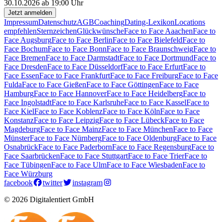
30.10.2026 ab 19:00 Uhr
Jetzt anmelden
Impressum
Datenschutz
AGB
Coaching
Dating-Lexikon
Locations
empfehlen
Sternzeichen
Glückwünsche
Face to Face Aaachen
Face to
Face Augsburg
Face to Face Berlin
Face to Face Bielefeld
Face to
Face Bochum
Face to Face Bonn
Face to Face Braunschweig
Face to
Face Bremen
Face to Face Darmstadt
Face to Face Dortmund
Face to
Face Dresden
Face to Face Düsseldorf
Face to Face Erfurt
Face to
Face Essen
Face to Face Frankfurt
Face to Face Freiburg
Face to Face
Fulda
Face to Face Gießen
Face to Face Göttingen
Face to Face
Hamburg
Face to Face Hannover
Face to Face Heidelberg
Face to
Face Ingolstadt
Face to Face Karlsruhe
Face to Face Kassel
Face to
Face Kiel
Face to Face Koblenz
Face to Face Köln
Face to Face
Konstanz
Face to Face Leipzig
Face to Face Lübeck
Face to Face
Magdeburg
Face to Face Mainz
Face to Face München
Face to Face
Münster
Face to Face Nürnberg
Face to Face Oldenburg
Face to Face
Osnabrück
Face to Face Paderborn
Face to Face Regensburg
Face to
Face Saarbrücken
Face to Face Stuttgart
Face to Face Trier
Face to
Face Tübingen
Face to Face Ulm
Face to Face Wiesbaden
Face to
Face Würzburg
facebook
twitter
instagram
© 2026 Digitalentiert GmbH