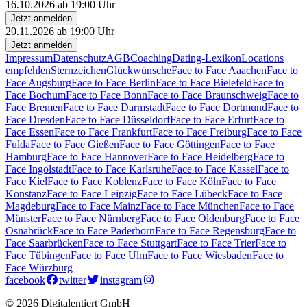
16.10.2026 ab 19:00 Uhr
Jetzt anmelden
20.11.2026 ab 19:00 Uhr
Jetzt anmelden
Impressum
Datenschutz
AGB
Coaching
Dating-Lexikon
Locations
empfehlen
Sternzeichen
Glückwünsche
Face to Face Aaachen
Face to
Face Augsburg
Face to Face Berlin
Face to Face Bielefeld
Face to
Face Bochum
Face to Face Bonn
Face to Face Braunschweig
Face to
Face Bremen
Face to Face Darmstadt
Face to Face Dortmund
Face to
Face Dresden
Face to Face Düsseldorf
Face to Face Erfurt
Face to
Face Essen
Face to Face Frankfurt
Face to Face Freiburg
Face to Face
Fulda
Face to Face Gießen
Face to Face Göttingen
Face to Face
Hamburg
Face to Face Hannover
Face to Face Heidelberg
Face to
Face Ingolstadt
Face to Face Karlsruhe
Face to Face Kassel
Face to
Face Kiel
Face to Face Koblenz
Face to Face Köln
Face to Face
Konstanz
Face to Face Leipzig
Face to Face Lübeck
Face to Face
Magdeburg
Face to Face Mainz
Face to Face München
Face to Face
Münster
Face to Face Nürnberg
Face to Face Oldenburg
Face to Face
Osnabrück
Face to Face Paderborn
Face to Face Regensburg
Face to
Face Saarbrücken
Face to Face Stuttgart
Face to Face Trier
Face to
Face Tübingen
Face to Face Ulm
Face to Face Wiesbaden
Face to
Face Würzburg
facebook
twitter
instagram
© 2026 Digitalentiert GmbH