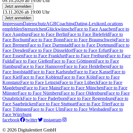
09.10.2026 ab 19:00 Uhr
Jetzt anmelden
13.11.2026 ab 19:00 Uhr
Jetzt anmelden
Impressum
Datenschutz
AGB
Coaching
Dating-Lexikon
Locations
empfehlen
Sternzeichen
Glückwünsche
Face to Face Aaachen
Face to
Face Augsburg
Face to Face Berlin
Face to Face Bielefeld
Face to
Face Bochum
Face to Face Bonn
Face to Face Braunschweig
Face to
Face Bremen
Face to Face Darmstadt
Face to Face Dortmund
Face to
Face Dresden
Face to Face Düsseldorf
Face to Face Erfurt
Face to
Face Essen
Face to Face Frankfurt
Face to Face Freiburg
Face to Face
Fulda
Face to Face Gießen
Face to Face Göttingen
Face to Face
Hamburg
Face to Face Hannover
Face to Face Heidelberg
Face to
Face Ingolstadt
Face to Face Karlsruhe
Face to Face Kassel
Face to
Face Kiel
Face to Face Koblenz
Face to Face Köln
Face to Face
Konstanz
Face to Face Leipzig
Face to Face Lübeck
Face to Face
Magdeburg
Face to Face Mainz
Face to Face München
Face to Face
Münster
Face to Face Nürnberg
Face to Face Oldenburg
Face to Face
Osnabrück
Face to Face Paderborn
Face to Face Regensburg
Face to
Face Saarbrücken
Face to Face Stuttgart
Face to Face Trier
Face to
Face Tübingen
Face to Face Ulm
Face to Face Wiesbaden
Face to
Face Würzburg
facebook
twitter
instagram
© 2026 Digitalentiert GmbH