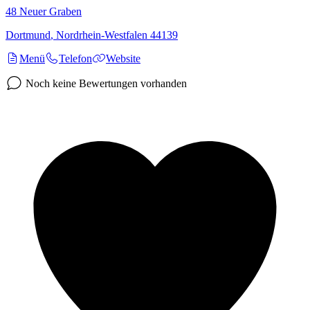
48
Neuer Graben
Dortmund
,
Nordrhein-Westfalen
44139
Menü
Telefon
Website
Noch keine Bewertungen vorhanden