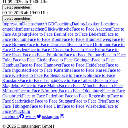
11.09.2026 ab 19:00 Uhr
Jetzt anmelden
09.10.2026 ab 19:00 Uhr
Jetzt anmelden
Impressum
Datenschutz
AGB
Coaching
Dating-Lexikon
Locations
empfehlen
Sternzeichen
Glückwünsche
Face to Face Aaachen
Face to
Face Augsburg
Face to Face Berlin
Face to Face Bielefeld
Face to
Face Bochum
Face to Face Bonn
Face to Face Braunschweig
Face to
Face Bremen
Face to Face Darmstadt
Face to Face Dortmund
Face to
Face Dresden
Face to Face Düsseldorf
Face to Face Erfurt
Face to
Face Essen
Face to Face Frankfurt
Face to Face Freiburg
Face to Face
Fulda
Face to Face Gießen
Face to Face Göttingen
Face to Face
Hamburg
Face to Face Hannover
Face to Face Heidelberg
Face to
Face Ingolstadt
Face to Face Karlsruhe
Face to Face Kassel
Face to
Face Kiel
Face to Face Koblenz
Face to Face Köln
Face to Face
Konstanz
Face to Face Leipzig
Face to Face Lübeck
Face to Face
Magdeburg
Face to Face Mainz
Face to Face München
Face to Face
Münster
Face to Face Nürnberg
Face to Face Oldenburg
Face to Face
Osnabrück
Face to Face Paderborn
Face to Face Regensburg
Face to
Face Saarbrücken
Face to Face Stuttgart
Face to Face Trier
Face to
Face Tübingen
Face to Face Ulm
Face to Face Wiesbaden
Face to
Face Würzburg
facebook
twitter
instagram
© 2026 Digitalentiert GmbH