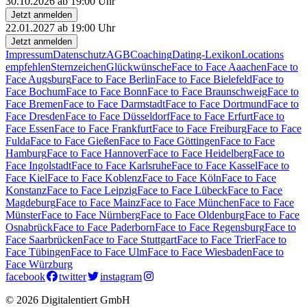
30.10.2026 ab 19:00 Uhr
Jetzt anmelden
22.01.2027 ab 19:00 Uhr
Jetzt anmelden
Impressum
Datenschutz
AGB
Coaching
Dating-Lexikon
Locations
empfehlen
Sternzeichen
Glückwünsche
Face to Face Aaachen
Face to
Face Augsburg
Face to Face Berlin
Face to Face Bielefeld
Face to
Face Bochum
Face to Face Bonn
Face to Face Braunschweig
Face to
Face Bremen
Face to Face Darmstadt
Face to Face Dortmund
Face to
Face Dresden
Face to Face Düsseldorf
Face to Face Erfurt
Face to
Face Essen
Face to Face Frankfurt
Face to Face Freiburg
Face to Face
Fulda
Face to Face Gießen
Face to Face Göttingen
Face to Face
Hamburg
Face to Face Hannover
Face to Face Heidelberg
Face to
Face Ingolstadt
Face to Face Karlsruhe
Face to Face Kassel
Face to
Face Kiel
Face to Face Koblenz
Face to Face Köln
Face to Face
Konstanz
Face to Face Leipzig
Face to Face Lübeck
Face to Face
Magdeburg
Face to Face Mainz
Face to Face München
Face to Face
Münster
Face to Face Nürnberg
Face to Face Oldenburg
Face to Face
Osnabrück
Face to Face Paderborn
Face to Face Regensburg
Face to
Face Saarbrücken
Face to Face Stuttgart
Face to Face Trier
Face to
Face Tübingen
Face to Face Ulm
Face to Face Wiesbaden
Face to
Face Würzburg
facebook
twitter
instagram
© 2026 Digitalentiert GmbH