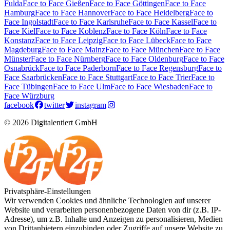
Fulda
Face to Face Gießen
Face to Face Göttingen
Face to Face
Hamburg
Face to Face Hannover
Face to Face Heidelberg
Face to
Face Ingolstadt
Face to Face Karlsruhe
Face to Face Kassel
Face to
Face Kiel
Face to Face Koblenz
Face to Face Köln
Face to Face
Konstanz
Face to Face Leipzig
Face to Face Lübeck
Face to Face
Magdeburg
Face to Face Mainz
Face to Face München
Face to Face
Münster
Face to Face Nürnberg
Face to Face Oldenburg
Face to Face
Osnabrück
Face to Face Paderborn
Face to Face Regensburg
Face to
Face Saarbrücken
Face to Face Stuttgart
Face to Face Trier
Face to
Face Tübingen
Face to Face Ulm
Face to Face Wiesbaden
Face to
Face Würzburg
facebook
twitter
instagram
© 2026 Digitalentiert GmbH
Privatsphäre-Einstellungen
Wir verwenden Cookies und ähnliche Technologien auf unserer
Website und verarbeiten personenbezogene Daten von dir (z.B. IP-
Adresse), um z.B. Inhalte und Anzeigen zu personalisieren, Medien
von Drittanbietern einzubinden oder Zugriffe auf unsere Website zu