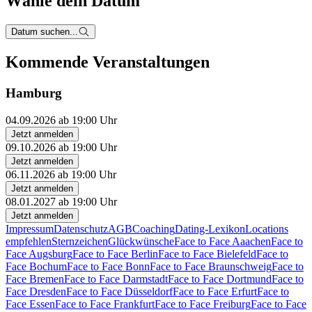
Wähle dein Datum
Datum suchen...
Kommende Veranstaltungen
Hamburg
04.09.2026 ab 19:00 Uhr
Jetzt anmelden
09.10.2026 ab 19:00 Uhr
Jetzt anmelden
06.11.2026 ab 19:00 Uhr
Jetzt anmelden
08.01.2027 ab 19:00 Uhr
Jetzt anmelden
Impressum
Datenschutz
AGB
Coaching
Dating-Lexikon
Locations
empfehlen
Sternzeichen
Glückwünsche
Face to Face Aaachen
Face to
Face Augsburg
Face to Face Berlin
Face to Face Bielefeld
Face to
Face Bochum
Face to Face Bonn
Face to Face Braunschweig
Face to
Face Bremen
Face to Face Darmstadt
Face to Face Dortmund
Face to
Face Dresden
Face to Face Düsseldorf
Face to Face Erfurt
Face to
Face Essen
Face to Face Frankfurt
Face to Face Freiburg
Face to Face