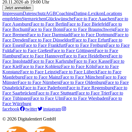
20.11.2026 ab 19:00 Uhr
Jetzt anmelden
Impressum
Datenschutz
AGB
Coaching
Dating-Lexikon
Locations
empfehlen
Sternzeichen
Glückwünsche
Face to Face Aaachen
Face to
Face Augsburg
Face to Face Berlin
Face to Face Bielefeld
Face to
Face Bochum
Face to Face Bonn
Face to Face Braunschweig
Face to
Face Bremen
Face to Face Darmstadt
Face to Face Dortmund
Face to
Face Dresden
Face to Face Düsseldorf
Face to Face Erfurt
Face to
Face Essen
Face to Face Frankfurt
Face to Face Freiburg
Face to Face
Fulda
Face to Face Gießen
Face to Face Göttingen
Face to Face
Hamburg
Face to Face Hannover
Face to Face Heidelberg
Face to
Face Ingolstadt
Face to Face Karlsruhe
Face to Face Kassel
Face to
Face Kiel
Face to Face Koblenz
Face to Face Köln
Face to Face
Konstanz
Face to Face Leipzig
Face to Face Lübeck
Face to Face
Magdeburg
Face to Face Mainz
Face to Face München
Face to Face
Münster
Face to Face Nürnberg
Face to Face Oldenburg
Face to Face
Osnabrück
Face to Face Paderborn
Face to Face Regensburg
Face to
Face Saarbrücken
Face to Face Stuttgart
Face to Face Trier
Face to
Face Tübingen
Face to Face Ulm
Face to Face Wiesbaden
Face to
Face Würzburg
facebook
twitter
instagram
© 2026 Digitalentiert GmbH