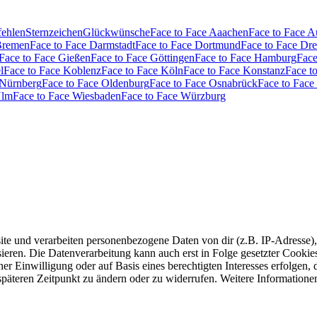
fehlen
Sternzeichen
Glückwünsche
Face to Face Aaachen
Face to Face 
Bremen
Face to Face Darmstadt
Face to Face Dortmund
Face to Face Dr
Face to Face Gießen
Face to Face Göttingen
Face to Face Hamburg
Face
l
Face to Face Koblenz
Face to Face Köln
Face to Face Konstanz
Face t
 Nürnberg
Face to Face Oldenburg
Face to Face Osnabrück
Face to Face
Ulm
Face to Face Wiesbaden
Face to Face Würzburg
e und verarbeiten personenbezogene Daten von dir (z.B. IP-Adresse),
eren. Die Datenverarbeitung kann auch erst in Folge gesetzter Cookies s
r Einwilligung oder auf Basis eines berechtigten Interesses erfolgen,
 späteren Zeitpunkt zu ändern oder zu widerrufen. Weitere Informatione