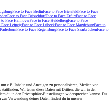
Augsburg
Face to Face Berlin
Face to Face Bielefeld
Face to Face
esden
Face to Face Düsseldorf
Face to Face Erfurt
Face to Face
 to Face Hannover
Face to Face Heidelberg
Face to Face
o Face Leipzig
Face to Face Lübeck
Face to Face Magdeburg
Face to
 Paderborn
Face to Face Regensburg
Face to Face Saarbrücken
Face to
 um z.B. Inhalte und Anzeigen zu personalisieren, Medien von
tattfinden. Wir teilen diese Daten mit Dritten, die wir in der
 dem du in den Privatsphäre-Einstellungen widersprechen kannst. Du
n zur Verwendung deiner Daten findest du in unserer