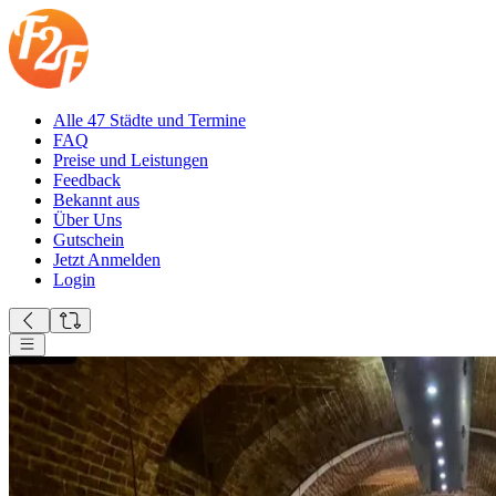
Alle 47 Städte und Termine
FAQ
Preise und Leistungen
Feedback
Bekannt aus
Über Uns
Gutschein
Jetzt Anmelden
Login