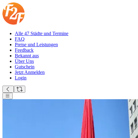
Alle 47 Städte und Termine
FAQ
Preise und Leistungen
Feedback
Bekannt aus
Über Uns
Gutschein
Jetzt Anmelden
Login