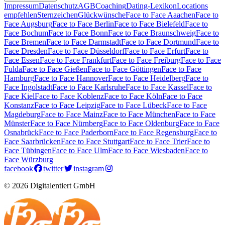
Impressum
Datenschutz
AGB
Coaching
Dating-Lexikon
Locations
empfehlen
Sternzeichen
Glückwünsche
Face to Face Aaachen
Face to
Face Augsburg
Face to Face Berlin
Face to Face Bielefeld
Face to
Face Bochum
Face to Face Bonn
Face to Face Braunschweig
Face to
Face Bremen
Face to Face Darmstadt
Face to Face Dortmund
Face to
Face Dresden
Face to Face Düsseldorf
Face to Face Erfurt
Face to
Face Essen
Face to Face Frankfurt
Face to Face Freiburg
Face to Face
Fulda
Face to Face Gießen
Face to Face Göttingen
Face to Face
Hamburg
Face to Face Hannover
Face to Face Heidelberg
Face to
Face Ingolstadt
Face to Face Karlsruhe
Face to Face Kassel
Face to
Face Kiel
Face to Face Koblenz
Face to Face Köln
Face to Face
Konstanz
Face to Face Leipzig
Face to Face Lübeck
Face to Face
Magdeburg
Face to Face Mainz
Face to Face München
Face to Face
Münster
Face to Face Nürnberg
Face to Face Oldenburg
Face to Face
Osnabrück
Face to Face Paderborn
Face to Face Regensburg
Face to
Face Saarbrücken
Face to Face Stuttgart
Face to Face Trier
Face to
Face Tübingen
Face to Face Ulm
Face to Face Wiesbaden
Face to
Face Würzburg
facebook
twitter
instagram
© 2026 Digitalentiert GmbH