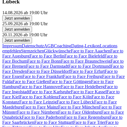
Lübeck
14.08.2026 ab 19:00 Uhr
Jetzt anmelden
25.09.2026 ab 19:00 Uhr
Jetzt anmelden
20.11.2026 ab 19:00 Uhr
Jetzt anmelden
Impressum
Datenschutz
AGB
Coaching
Dating-Lexikon
Locations
empfehlen
Sternzeichen
Glückwünsche
Face to Face Aaachen
Face to
Face Augsburg
Face to Face Berlin
Face to Face Bielefeld
Face to
Face Bochum
Face to Face Bonn
Face to Face Braunschweig
Face to
Face Bremen
Face to Face Darmstadt
Face to Face Dortmund
Face to
Face Dresden
Face to Face Düsseldorf
Face to Face Erfurt
Face to
Face Essen
Face to Face Frankfurt
Face to Face Freiburg
Face to Face
Fulda
Face to Face Gießen
Face to Face Göttingen
Face to Face
Hamburg
Face to Face Hannover
Face to Face Heidelberg
Face to
Face Ingolstadt
Face to Face Karlsruhe
Face to Face Kassel
Face to
Face Kiel
Face to Face Koblenz
Face to Face Köln
Face to Face
Konstanz
Face to Face Leipzig
Face to Face Lübeck
Face to Face
Magdeburg
Face to Face Mainz
Face to Face München
Face to Face
Münster
Face to Face Nürnberg
Face to Face Oldenburg
Face to Face
Osnabrück
Face to Face Paderborn
Face to Face Regensburg
Face to
Face Saarbrücken
Face to Face Stuttgart
Face to Face Trier
Face to