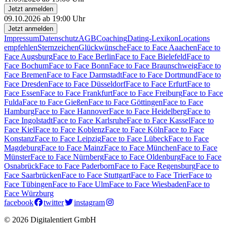
Jetzt anmelden
09.10.2026 ab 19:00 Uhr
Jetzt anmelden
Impressum
Datenschutz
AGB
Coaching
Dating-Lexikon
Locations
empfehlen
Sternzeichen
Glückwünsche
Face to Face Aaachen
Face to
Face Augsburg
Face to Face Berlin
Face to Face Bielefeld
Face to
Face Bochum
Face to Face Bonn
Face to Face Braunschweig
Face to
Face Bremen
Face to Face Darmstadt
Face to Face Dortmund
Face to
Face Dresden
Face to Face Düsseldorf
Face to Face Erfurt
Face to
Face Essen
Face to Face Frankfurt
Face to Face Freiburg
Face to Face
Fulda
Face to Face Gießen
Face to Face Göttingen
Face to Face
Hamburg
Face to Face Hannover
Face to Face Heidelberg
Face to
Face Ingolstadt
Face to Face Karlsruhe
Face to Face Kassel
Face to
Face Kiel
Face to Face Koblenz
Face to Face Köln
Face to Face
Konstanz
Face to Face Leipzig
Face to Face Lübeck
Face to Face
Magdeburg
Face to Face Mainz
Face to Face München
Face to Face
Münster
Face to Face Nürnberg
Face to Face Oldenburg
Face to Face
Osnabrück
Face to Face Paderborn
Face to Face Regensburg
Face to
Face Saarbrücken
Face to Face Stuttgart
Face to Face Trier
Face to
Face Tübingen
Face to Face Ulm
Face to Face Wiesbaden
Face to
Face Würzburg
facebook
twitter
instagram
© 2026 Digitalentiert GmbH