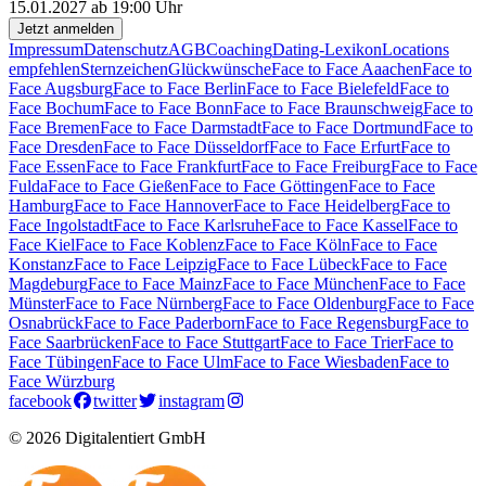
15.01.2027 ab 19:00 Uhr
Jetzt anmelden
Impressum
Datenschutz
AGB
Coaching
Dating-Lexikon
Locations
empfehlen
Sternzeichen
Glückwünsche
Face to Face Aaachen
Face to
Face Augsburg
Face to Face Berlin
Face to Face Bielefeld
Face to
Face Bochum
Face to Face Bonn
Face to Face Braunschweig
Face to
Face Bremen
Face to Face Darmstadt
Face to Face Dortmund
Face to
Face Dresden
Face to Face Düsseldorf
Face to Face Erfurt
Face to
Face Essen
Face to Face Frankfurt
Face to Face Freiburg
Face to Face
Fulda
Face to Face Gießen
Face to Face Göttingen
Face to Face
Hamburg
Face to Face Hannover
Face to Face Heidelberg
Face to
Face Ingolstadt
Face to Face Karlsruhe
Face to Face Kassel
Face to
Face Kiel
Face to Face Koblenz
Face to Face Köln
Face to Face
Konstanz
Face to Face Leipzig
Face to Face Lübeck
Face to Face
Magdeburg
Face to Face Mainz
Face to Face München
Face to Face
Münster
Face to Face Nürnberg
Face to Face Oldenburg
Face to Face
Osnabrück
Face to Face Paderborn
Face to Face Regensburg
Face to
Face Saarbrücken
Face to Face Stuttgart
Face to Face Trier
Face to
Face Tübingen
Face to Face Ulm
Face to Face Wiesbaden
Face to
Face Würzburg
facebook
twitter
instagram
© 2026 Digitalentiert GmbH