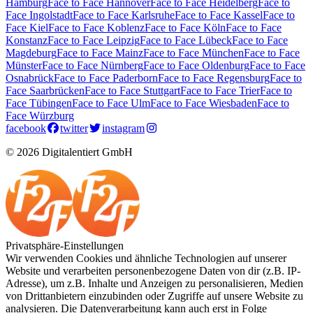
Hamburg
Face to Face Hannover
Face to Face Heidelberg
Face to
Face Ingolstadt
Face to Face Karlsruhe
Face to Face Kassel
Face to
Face Kiel
Face to Face Koblenz
Face to Face Köln
Face to Face
Konstanz
Face to Face Leipzig
Face to Face Lübeck
Face to Face
Magdeburg
Face to Face Mainz
Face to Face München
Face to Face
Münster
Face to Face Nürnberg
Face to Face Oldenburg
Face to Face
Osnabrück
Face to Face Paderborn
Face to Face Regensburg
Face to
Face Saarbrücken
Face to Face Stuttgart
Face to Face Trier
Face to
Face Tübingen
Face to Face Ulm
Face to Face Wiesbaden
Face to
Face Würzburg
facebook
twitter
instagram
© 2026 Digitalentiert GmbH
Privatsphäre-Einstellungen
Wir verwenden Cookies und ähnliche Technologien auf unserer
Website und verarbeiten personenbezogene Daten von dir (z.B. IP-
Adresse), um z.B. Inhalte und Anzeigen zu personalisieren, Medien
von Drittanbietern einzubinden oder Zugriffe auf unsere Website zu
analysieren. Die Datenverarbeitung kann auch erst in Folge