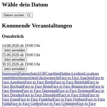
Wähle dein Datum
Datum suchen...
Kommende Veranstaltungen
Osnabrück
14.08.2026 ab 19:00 Uhr
Jetzt anmelden
25.09.2026 ab 19:00 Uhr
Jetzt anmelden
30.10.2026 ab 19:00 Uhr
Jetzt anmelden
Impressum
Datenschutz
AGB
Coaching
Dating-Lexikon
Locations
empfehlen
Sternzeichen
Glückwünsche
Face to Face Aaachen
Face to
Face Augsburg
Face to Face Berlin
Face to Face Bielefeld
Face to
Face Bochum
Face to Face Bonn
Face to Face Braunschweig
Face to
Face Bremen
Face to Face Darmstadt
Face to Face Dortmund
Face to
Face Dresden
Face to Face Düsseldorf
Face to Face Erfurt
Face to
Face Essen
Face to Face Frankfurt
Face to Face Freiburg
Face to Face
Fulda
Face to Face Gießen
Face to Face Göttingen
Face to Face