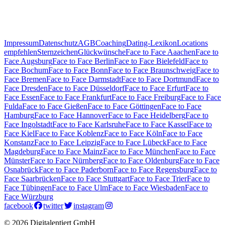
Impressum
Datenschutz
AGB
Coaching
Dating-Lexikon
Locations
empfehlen
Sternzeichen
Glückwünsche
Face to Face Aaachen
Face to
Face Augsburg
Face to Face Berlin
Face to Face Bielefeld
Face to
Face Bochum
Face to Face Bonn
Face to Face Braunschweig
Face to
Face Bremen
Face to Face Darmstadt
Face to Face Dortmund
Face to
Face Dresden
Face to Face Düsseldorf
Face to Face Erfurt
Face to
Face Essen
Face to Face Frankfurt
Face to Face Freiburg
Face to Face
Fulda
Face to Face Gießen
Face to Face Göttingen
Face to Face
Hamburg
Face to Face Hannover
Face to Face Heidelberg
Face to
Face Ingolstadt
Face to Face Karlsruhe
Face to Face Kassel
Face to
Face Kiel
Face to Face Koblenz
Face to Face Köln
Face to Face
Konstanz
Face to Face Leipzig
Face to Face Lübeck
Face to Face
Magdeburg
Face to Face Mainz
Face to Face München
Face to Face
Münster
Face to Face Nürnberg
Face to Face Oldenburg
Face to Face
Osnabrück
Face to Face Paderborn
Face to Face Regensburg
Face to
Face Saarbrücken
Face to Face Stuttgart
Face to Face Trier
Face to
Face Tübingen
Face to Face Ulm
Face to Face Wiesbaden
Face to
Face Würzburg
facebook
twitter
instagram
© 2026 Digitalentiert GmbH