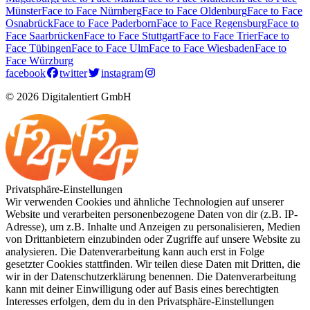
Münster
Face to Face Nürnberg
Face to Face Oldenburg
Face to Face
Osnabrück
Face to Face Paderborn
Face to Face Regensburg
Face to
Face Saarbrücken
Face to Face Stuttgart
Face to Face Trier
Face to
Face Tübingen
Face to Face Ulm
Face to Face Wiesbaden
Face to
Face Würzburg
facebook
twitter
instagram
© 2026 Digitalentiert GmbH
Privatsphäre-Einstellungen
Wir verwenden Cookies und ähnliche Technologien auf unserer
Website und verarbeiten personenbezogene Daten von dir (z.B. IP-
Adresse), um z.B. Inhalte und Anzeigen zu personalisieren, Medien
von Drittanbietern einzubinden oder Zugriffe auf unsere Website zu
analysieren. Die Datenverarbeitung kann auch erst in Folge
gesetzter Cookies stattfinden. Wir teilen diese Daten mit Dritten, die
wir in der Datenschutzerklärung benennen. Die Datenverarbeitung
kann mit deiner Einwilligung oder auf Basis eines berechtigten
Interesses erfolgen, dem du in den Privatsphäre-Einstellungen