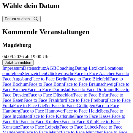
Wähle dein Datum
Datum suchen...
Kommende Veranstaltungen
Magdeburg
04.09.2026 ab 19:00 Uhr
Jetzt anmelden
Impressum
Datenschutz
AGB
Coaching
Dating-Lexikon
Locations
empfehlen
Sternzeichen
Glückwünsche
Face to Face Aaachen
Face to
Face Augsburg
Face to Face Berlin
Face to Face Bielefeld
Face to
Face Bochum
Face to Face Bonn
Face to Face Braunschweig
Face to
Face Bremen
Face to Face Darmstadt
Face to Face Dortmund
Face to
Face Dresden
Face to Face Düsseldorf
Face to Face Erfurt
Face to
Face Essen
Face to Face Frankfurt
Face to Face Freiburg
Face to Face
Fulda
Face to Face Gießen
Face to Face Göttingen
Face to Face
Hamburg
Face to Face Hannover
Face to Face Heidelberg
Face to
Face Ingolstadt
Face to Face Karlsruhe
Face to Face Kassel
Face to
Face Kiel
Face to Face Koblenz
Face to Face Köln
Face to Face
Konstanz
Face to Face Leipzig
Face to Face Lübeck
Face to Face
Magdeburg
Face to Face Mainz
Face to Face München
Face to Face